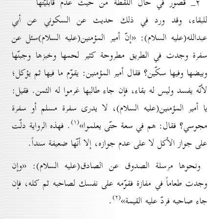
۲_ قصور في حال اللقطة من حيث عدم قابليّتها
للبقاء، وقد ورد في ذلك حديث عن السكوني عن أبي
عبدالله(علیه السلام): «إنّ أمير المؤمنين(علیه السلام)سئل عن
سفرة وجدت في الطريق مطروحة كثير لحمها وخبزها وجبنّها
وبيضها وفيها سكّين؟ فقال أمير المؤمنين: يقوّم ما فيها ثم يؤكل؛
لأنّه يفسد وليس له بقاء، فإن جاء طالبها غرموا له الثمن. فقيل:
يا أمير المؤمنين(علیه السلام)، لا يدرى سفرة مسلم أو سفرة
(۱)
مجوسي؟ فقال: هم في سعة حتّى يعلموا»
. فهذه الرواية دلّت
على جواز الأكل لا على عدم جوازه، إلا أنّها ضعيفة سنداً.
ونحوها مرسلة الصدوق عن الصادق(علیه السلام): «وإن
وجدت طعاماً في مفازة فقوّمه على نفسك لصاحبه ثم كله، فإن
(۲)
جاء صاحبه فردّ عليه القيمة»
.