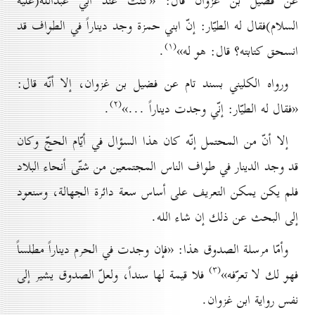
عن فضيل بن غزوان قال: «كنت عند أبي عبدالله(علیه
السلام)فقال له الطيّار: إنّ ابني حمزة وجد ديناراً في الطواف قد
(۱)
انسحق كتابته؟ قال: هو له»
.
ورواه الكليني بسند تام عن فضيل بن غزوان، إلا أنّه قال:
(۲)
«فقال له الطيّار: إنّي وجدت ديناراً ...»
.
إلا أنّ من المحتمل إنّه كان هذا السؤال في أيّام الحجّ وكان
قد وجد الدينار في طواف الناس المجتمعين من شتّى أنحاء البلاد
فلم يكن يمكن التعريف على أساس سعة دائرة الجهالة، وسنعود
إلى البحث عن ذلك إن شاء الله.
وأمّا مرسلة الصدوق هذا: «فإن وجدت في الحرم ديناراً مطلساً
(۳)
فهو لك لا تعرّفه»
فلا قيمة لها سنداً، ولعلّ الصدوق يشير إلى
نفس رواية ابن غزوان.