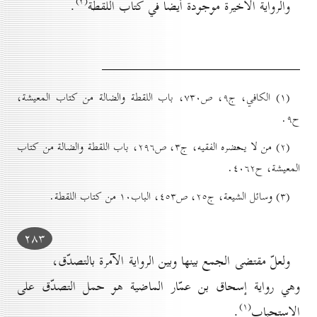
(۳)
والرواية الأخيرة موجودة أيضاً في كتاب اللقطة
.
(۱) الكافي، ج۹، ص۷۳٠، باب اللقطة والضالة من كتاب المعيشة،
ح۹.
(۲) من لا يحضره الفقيه، ج۳، ص۲۹٦، باب اللقطة والضالة من كتاب
المعيشة، ح٤٠٦۲.
(۳) وسائل الشيعة، ج۲٥، ص٤٥۳، الباب۱٠ من كتاب اللقطة.
۲۸۳
ولعلّ مقتضى الجمع بينها وبين الرواية الآمرة بالتصدّق،
وهي رواية إسحاق بن عمّار الماضية هو حمل التصدّق على
(۱)
الاستحباب
.