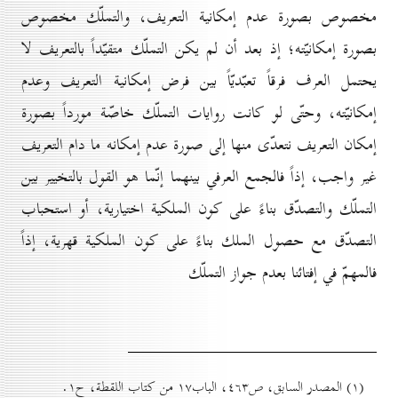
مخصوص بصورة عدم إمكانية التعريف، والتملّك مخصوص
بصورة إمكانيّته؛ إذ بعد أن لم يكن التملّك متقيّداً بالتعريف لا
يحتمل العرف فرقاً تعبّديّاً بين فرض إمكانية التعريف وعدم
إمكانيّته، وحتّى لو كانت روايات التملّك خاصّة مورداً بصورة
إمكان التعريف نتعدّى منها إلى صورة عدم إمكانه ما دام التعريف
غير واجب، إذاً فالجمع العرفي بينهما إنّما هو القول بالتخيير بين
التملّك والتصدّق بناءً على كون الملكية اختيارية، أو استحباب
التصدّق مع حصول الملك بناءً على كون الملكية قهرية، إذاً
فالمهمّ في إفتائنا بعدم جواز التملّك
(۱) المصدر السابق، ص٤٦۳، الباب۱۷ من كتاب اللقطة، ح۱.