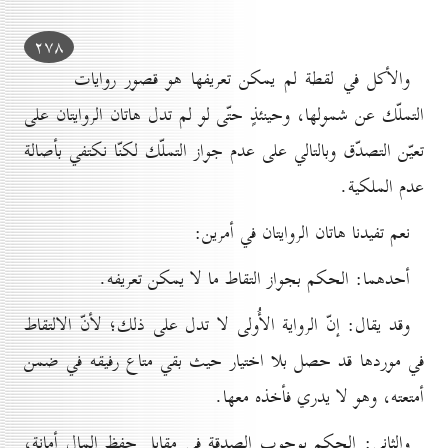
۲۷۸
والأكل في لقطة لم يمكن تعريفها هو قصور روايات
التملّك عن شمولها، وحينئذٍ حتّى لو لم تدل هاتان الروايتان على
تعيّن التصدّق وبالتالي على عدم جواز التملّك لكنّا نكتفي بأصالة
عدم الملكية.
نعم تفيدنا هاتان الروايتان في أمرين:
أحدهما: الحكم بجواز التقاط ما لا يمكن تعريفه.
وقد يقال: إنّ الرواية الأُولى لا تدل على ذلك؛ لأنّ الالتقاط
في موردها قد حصل بلا اختيار حيث بقي متاع رفيقه في ضمن
أمتعته، وهو لا يدري فأخذه معها.
والثاني: الحكم بوجوب الصدقة في مقابل حفظ المال أمانة،