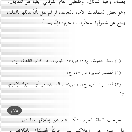
يطمأنّ برضا المالك، ومقتضى العام الفوقاني أيضاً هو التعريف،
وهو بعض المطلقات الآمرة بالتعريف لو لم نقل بأنّ تذيّلها بالملك
يمنع عن شمولها لمحقّرات الحرم، فإنّه بعد أن
(۱) وسائل الشيعة، ج۲٥، ص٤٥٦، الباب۱۲ من كتاب اللقطة، ح۱.
(۲) المصدر السابق، ص٤٥٦، ح۲.
(۳) المصدر السابق، ج۱۲، ص٥٥۷، الباب۸۸ من أبواب تروك الإحرام،
ح۱.
۲۷٥
خرجت لقطة الحرم بشكل عام عن إطلاقها بما دل
على عدم جواز امتلاكها ليس عرفيّاً التمسّك بإطلاقها في