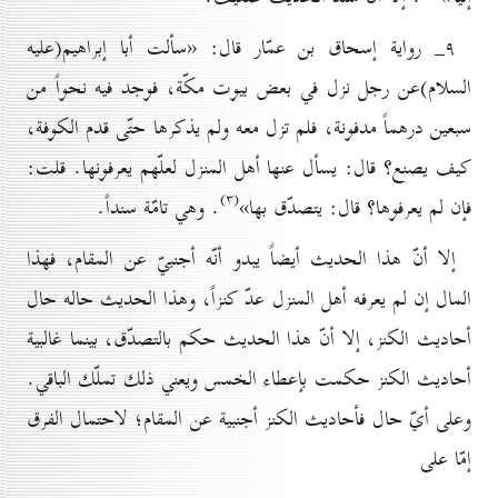
۹_ رواية إسحاق بن عمّار قال: «سألت أبا إبراهيم(علیه
السلام)عن رجل نزل في بعض بيوت مكّة، فوجد فيه نحواً من
سبعين درهماً مدفونة، فلم تزل معه ولم يذكرها حتّى قدم الكوفة،
كيف يصنع؟ قال: يسأل عنها أهل المنزل لعلّهم يعرفونها. قلت:
(۳)
فإن لم يعرفوها؟ قال: يتصدّق بها»
. وهي تامّة سنداً.
إلا أنّ هذا الحديث أيضاً يبدو أنّه أجنبيّ عن المقام، فهذا
المال إن لم يعرفه أهل المنزل عدّ كنزاً، وهذا الحديث حاله حال
أحاديث الكنز، إلا أنّ هذا الحديث حكم بالتصدّق، بينما غالبية
أحاديث الكنز حكمت بإعطاء الخمس ويعني ذلك تملّك الباقي.
وعلى أيّ حال فأحاديث الكنز أجنبية عن المقام؛ لاحتمال الفرق
إمّا على