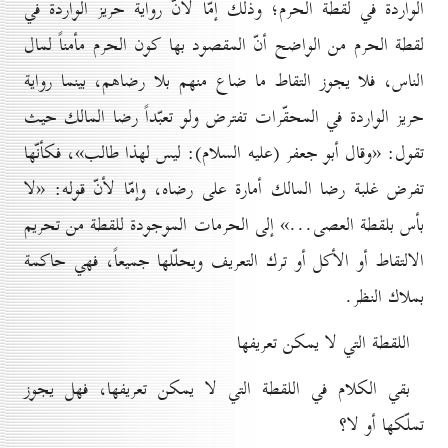
الواردة في لقطة الحرم؛ وذلك إمّا لأنّ رواية حريز الواردة في
لقطة الحرم من الواضح أنّ المقصود بها كون الحرم مأمناً لمال
الناس، فلا يجوز التقاط ما ضاع منهم بلا رضاهم، بينما رواية
حريز الواردة في المحقّرات تفترض ولو تعبّداً رضا المالك حيث
تقول: «وقال أبو جعفر (علیه السلام): ليس لهذا طالب»، فكأنّها
تفرض غلبة رضا المالك أمارة على رضاه، وإمّا لأنّ قوله: «لا
بأس بلقطة العصى...» إلى الحرمات الموجودة للقطة من تحريم
الالتقاط أو الأكل أو ترك التعريف ويحلّلها جميعاً، فهي حاكمة
بملاك النظر.
اللقطة التي لا يمکن تعريفها
بقي الكلام في اللقطة التي لا يمكن تعريفها، فهل يجوز
تملّكها أو لا؟