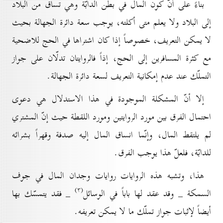
بناءً على أنّ كون المال في بطن الدابّة وهي تساق من البلاد
إلى البلاد ولا يعلم متى أكلته، يوجب سعة دائرة الجهالة بحيث
لا يمكن التعريف، خصوصاً إذا كان اشتراها في الحج للاضحية
مع كثرة المسافرين إلى الحج، إذاً فالروايتان تدلّان على جواز
التملّك عند عدم إمكانية التعريف لسعة دائرة الجهالة.
إلا أنّ المشکلة الموجودة في هذا الاستدلال هي دعوى
احتمال الفرق بين مورد الروايتين ومورد اللقطة حيث إنّ المشتري
لم يلتقط المال، وإنّما انساق المال إليه صدفة وقهراً بشرائه
للدابّة، فلعلّ هذا يوجب الفرق.
هذا، وتشبه هذه الروايات روايات وجدان المال في جوف
(۳)
السمكة _ وقد عقد لها باباً في الوسائل
_ فقد يتمسّك بها
أيضاً لإثبات جواز تملّك ما لا يمكن تعريفه.