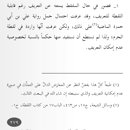
۱_ قصور في حال الملتقط يمنعه عن التعريف رغم قابلية
اللقطة للتعريف، وقد عرفت احتمال حمل رواية علي بن أبي
(۲)
حمزة الماضية
على ذلك، ولكن عرفت أنّها واردة في لقطة
الحرم؛ ولذا لم نستطع أن نستفيد منها حكماً بالنسبة لخصوصية
عدم إمكان التعريف.
(۱) طبعاً كلّ هذا بغضّ النظر عن المعارض الدالّ على التملّك في صورة
عدم إمكانية التعريف والذي سنبحثه إن شاء الله في البحث الثالث.
(۲) وسائل الشيعة، ج۲٥، ص٤٦۳، الباب۱۷ من كتاب اللقطة، ح۱.
۲۷۹