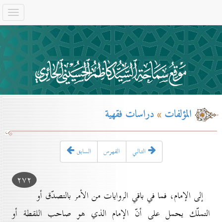
المؤلفات
»
دراسات فقهية
التـالـي
الفهرس
السابق
۲۷۲
إلى الإمام، فما في باقي الروايات من الأمر بالتصدّق أو
التملّك يحمل على أنّ الإمام الذي هو صاحب اللقطة أو