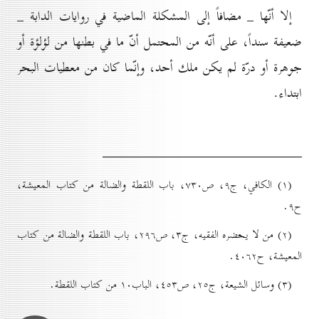
إلا أنّها _ مضافاً إلى المشکلة الماضية في روايات الدابة _
ضعيفة سنداً، على أنّه من المحتمل أنّ ما في بطنها من لؤلؤة أو
جوهرة أو درّة لم يكن ملك أحد، وإنّما كان من معطيات البحر
ابتداء.
(۱) الكافي، ج۹، ص۷۳٠، باب اللقطة والضالة من كتاب المعيشة،
ح۹.
(۲) من لا يحضره الفقيه، ج۳، ص۲۹٦، باب اللقطة والضالة من كتاب
المعيشة، ح٤٠٦۲.
(۳) وسائل الشيعة، ج۲٥، ص٤٥۳، الباب۱٠ من كتاب اللقطة.