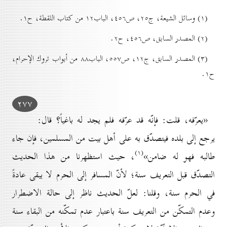
(۱) وسائل الشيعة، ج۲٥، ص٤٥٦، الباب۱۲ من كتاب اللقطة، ح۱.
(۲) المصدر السابق، ص٤٥٦، ح۲.
(۳) المصدر السابق، ج۱۲، ص٥٥۷، الباب۸۸ من أبواب تروك الإحرام،
ح۱.
۲۷۷
«يعرّفه، قلت: فإنّه قد عرّفه فلم يجد له باغياً؟ قال:
يرجع إلى بلده فيتصدّق به على أهل بيت من المسلمين، فإن جاء
(۱)
طالبه فهو له ضامن»
، حيث استظهرنا من هذا الحديث
التصدّق قبل التعريف سنة؛ لأنّ المسافر إلى الحرم لا يبقى عادةً
في الحرم سنة، وقلنا: لعلّ الحديث ناظر إلى حالة الاضطرار
وعدم التمكّن من التعريف سنة باعتبار عدم تمكّنه من البقاء سنة