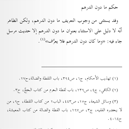
حکم ما دون الدرهم
وقد يستثنى من وجوب التعريف ما دون الدرهم، ولكن الظاهر
أنّه لا دليل على الاستثناء بعنوان ما دون الدرهم إلا حديث مرسل
(٤)
جاء فيه: «وما كان دون الدرهم فلا يعرَّف»
.
(۱) تهذيب الأحكام، ج٦، ص۳۹٤، باب اللقطة والضالة،‌ح۲۷.
(۲) الكافي، ج٤، ص۲۳۹، باب لقطة الحرم من كتاب الحجّ، ح۳.
(۳) وسائل الشيعة، ج۲٥، ص٤٤۳، الباب۲ من كتاب اللقطة، ح۹، من
لا يحضره الفقيه، ج۳، ص۲۹۷، باب القطة والضالة من کتاب المعيشة،
ح٤٠٦٤.