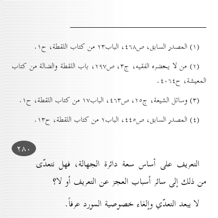
(۱) المصدر السابق، ص٤٦۸، الباب۲۳ من كتاب اللقطة، ح۱.
(۲) من لا يحضره الفقيه، ج۳، ص۲۹۷، باب اللقطة والضالة من کتاب
المعيشة، ح٤٠٦٤.
(۳) وسائل الشيعة، ج۲٥، ص٤٦۳، الباب۱۷ من كتاب اللقطة، ح۱.
(٤) المصدر السابق، ص٤٤٥، الباب۲ من كتاب اللقطة، ح۱۳.
۲۸٠
التعريف على أساس سعة دائرة الجهالة، فهل نتعدّى
من ذلك إلى سائر أسباب العجز عن التعريف أو لا؟
لا يبعد التعدّي وإلغاء خصوصية المورد عرفاً.