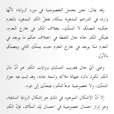
وقد يقال: نحن نحتمل الخصوصية في مورد الرواية؛ لأنّها
واردة في الدراهم المدفونة بمكة، فلعلّ الكنز المدفون بالحرم
حكمه التصدّق لا التملّك، بخلاف الكنز في خارج الحرم،
فليكن الكنز حاله حال اللقطة في اختلاف حكم ما يوجد في
الحرم ممّا يوجد في خارج الحرم حيث يتملّك الثاني ويتصدّق
بالأول.
وعلى أيّ حال فتقريب التمسّك بروايات الكنز هو أنّ مال
الكنز تكون دائرة جهالة ملاكه واسعة عادة، وقد ثبت فيه جواز
التملّك، ولا خصوصية عرفاً للكنز، فيتعدّى إلى غيره.
إلا أنّ الإشكال الموجود في ذلك هو إشكال الرواية السابقة،
وهو إبراز احتمال خصوصية في احتمال بَيْد الملّاك، فإنّ الكنز