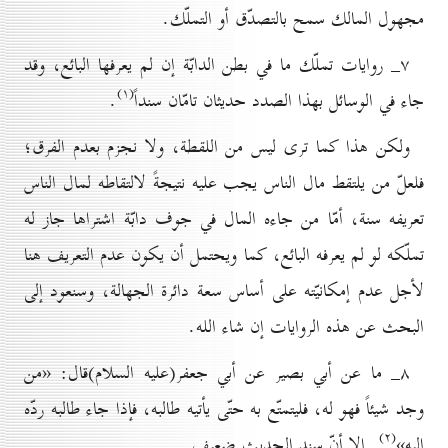
مجهول المالك سمح بالتصدّق أو التملّك.
۷_ روايات تملّك ما في بطن الدابّة إن لم يعرفها البائع، وقد
(۱)
جاء في الوسائل بهذا الصدد حديثان تامّان سنداً
.
ولكن هذا كما ترى ليس من اللقطة، ولا نجزم بعدم الفرق؛
فلعلّ من يلتقط مال الناس يجب عليه نتيجةً لالتقاطه لمال الناس
تعريفه سنة، أمّا من جاءه المال في جوف دابّة اشتراها جاز له
تملّكه لو لم يعرفه البائع، كما ويحتمل أن يكون عدم التعريف هنا
لأجل عدم إمكانيّته على أساس سعة دائرة الجهالة، وسنعود إلى
البحث عن هذه الروايات إن شاء الله.
۸_ ما عن أبي بصير عن أبي جعفر(علیه السلام)قال: «من
وجد شيئاً فهو له، فليتمتّع به حتّى يأتيه طالبه، فإذا جاء طالبه ردّه
(۲)
إليه»
. إلا أنّ سند الحديث ضعيف.