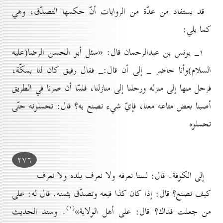
قد يستفاد من عدّة من الروايات أنّ حكمها التصدّق، وهي
كما يلي:
۱_ يونس بن عبدالرحمان قال: «سئل أبو الحسن الرضا(علیه
السلام)وأنا حاضر _ إلى أن قال:_ فقال رفيق كان لنا بمكّة،
فرحل منها إلى منزله ورحلنا إلى منازلنا، فلمّا أن صرنا في الطريق
أصبنا بعض متاعه معنا، فإيّ شيء نصنع به؟ قال: تحملونه حتّى
تحملوه
۲۷٦
إلى الكوفة. قال: لسنا نعرفه ولا نعرف بلده ولا نعرف
كيف نصنع؟ قال: إذا كان كذا فبعه وتصدّق بثمنه. قال له: على
(۱)
من جعلت فداك؟ قال: على أهل الولاية»
. وسند الحديث