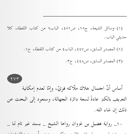
(۱) وسائل الشيعة، ج۲٥، ص٤٥۲، الباب۹ من كتاب اللقطة، كلا
حديثي الباب.
(۲) المصدر السابق، ص٤٤۷، الباب٤ من كتاب اللقطة، ح۲.
(۳) المصدر السابق، ص٤٤۸، ح۳.
۲۷۳
أساس أنّ احتمال هلاك ملّاكه قويّ، وإمّا لعدم إمكانية
التعريف بالكنز عادةً لسعة دائرة الجهالة، وسنعود إلى البحث عن
ذلك إن شاء الله.
۱٠_ رواية فضيل بن غزوان رواها الشيخ _ بسند غير تام لنا _