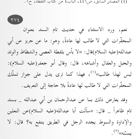
(٤) المصدر السابق، ص٤٤٦، الباب٤ من كتاب اللقطة، ح۱.
۲۷٤
نعم، ورد الاستثناء في حديث تام السند بعنوان
المحقّرات التي لا طالب لها عادةً، وهو: ما عن حريز عن أبي
عبدالله(علیه السلام)قال: «لا بأس بلقطة العصى والشظاظ والوتد
والحبل والعقال وأشباهه، قال: وقال أبو جعفر(علیه السلام):
(۱)
ليس لهذا طالب»
، فهذا كما ترى يدل على جواز تملّك
المحقّرات التي لا طالب لها عادةً بلا حاجة إلى التعريف.
وقد يعارض ذلك بما عن عبدالرحمان بن أبي عبدالله _ بسند
تام ظاهراً _ قال: «سألت أبا عبدالله(علیه السلام)عن النعلين
والإداوة والسوط يجده الرجل في الطريق ينتفع به؟ قال: لا
(۲)
يمسّه»
.