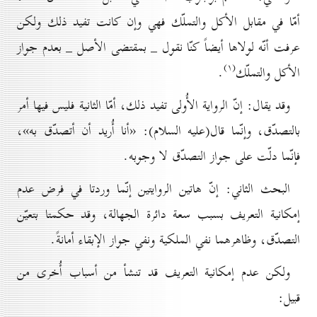
أمّا في مقابل الأكل والتملّك فهي وإن كانت تفيد ذلك ولكن
عرفت أنّه لولاها أيضاً كنّا نقول _ بمقتضى الأصل _ بعدم جواز
(۱)
الأكل والتملّك
.
وقد يقال: إنّ الرواية الأُولى تفيد ذلك، أمّا الثانية فليس فيها أمر
بالتصدّق، وإنّما قال(علیه السلام): «أنا أُريد أن أتصدّق به»،
فإنّما دلّت على جواز التصدّق لا وجوبه.
البحث الثاني: إنّ هاتين الروايتين إنّما وردتا في فرض عدم
إمكانية التعريف بسبب سعة دائرة الجهالة، وقد حكمتا بتعيّن
التصدّق، وظاهرهما نفي الملكية ونفي جواز الإبقاء أمانةً.
ولكن عدم إمكانية التعريف قد تنشأ من أسباب أُخرى من
قبيل: