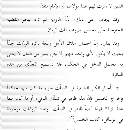
الذين لا وارث لهم عدا مولاهم أو الإمام مثلاً.
وقد يجاب على ذلك: بأنّ الرواية لم ترد بنحو القضية
الخارجية حتّى تختص بظروف ذلك الزمان.
وقد يقال: إنّ احتمال هلاك الأهل وسعة دائرة الورّاث جدّاً
بحيث لا يكون لأيّ واحد منهم إلا جزء يسير من المال لا يعتنى
به محتمل الدخل في الحكم، فلا نستطيع التعدّي من هذه
الدائرة.
۳_ أخبار الكنز الظاهرة في التملّك سواء ما كان منها حاكماً
بإخراج الخمس فإنّ هذا ظاهر في تملّك الباقي، أو ما كان منها
نافياً للزكاة فهذا أيضاً ظاهر في التملّك. وهذه الروايات موجودة
(۲)
في الوسائل، كتاب الخمس
.