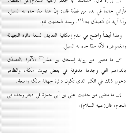
۲_ زرارة قال: «سألت أبا جعفر (علیه السلام)عن اللقطة،
فأراني خاتماً في يده من فضّة قال: إنّ هذا ممّا جاء به السيل،
(۲)
وأنا اُريد أن أتصدّق به»
. وسند الحديث تام.
وهذا أيضاً واضح في عدم إمكانية التعريف لسعة دائرة الجهالة
والغموض؛ لأنّه ممّا جاء به السيل.
(۳)
۳_ ما مضى من رواية إسحاق بن عمّار
الآمرة بالتصدّق
بالدراهم التي وجدها مدفونة في بعض بيوت مكة، والظاهر
دخول ذلك في الكنز الذي تكون دائرة جهالة مالكه واسعة.
٤_ ما مضى من حديث علي بن أبي حمزة في دينار وجده في
الحرم، قال(علیه السلام):