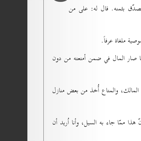
صدّق بثمنه. قال له: على من
صية ملغاة عرفاً.
نّما صار المال في ضمن أمتعته من دون
المالك، والمتاع أُخذ من بعض منازل
هذا ممّا جاء به السيل، وأنا اُريد أن