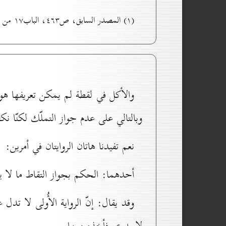
(۱) المصدر السابق، ص٤٦۳، الباب۱۷ من كتاب اللقطة، ح۱.
والأكل في لقطة لم يمكن تعريفها هو ق
وبالتالي على عدم جواز التملّك لكنّا نك
نعم تفيدنا هاتان الروايتان في أمرين:
أحدهما: الحكم بجواز التقاط ما لا ي
وقد يقال: إنّ الرواية الأُولى لا ت