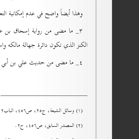
وهذا أيضاً واضح في عدم إمكانية التع
۳_ ما مضى من رواية إسحاق بن عمّار
الكنز الذي تكون دائرة جهالة مالكه وا
٤_ ما مضى من حديث علي بن أبي حمزة في دينار وجده في الحرم، قال(علیه السلام):
(۱) وسائل الشيعة، ج۲٥، ص٤٥٦، الباب۱۲ من كتاب اللقطة، ح۱.
(۲) المصدر السابق، ص٤٥٦، ح۲.