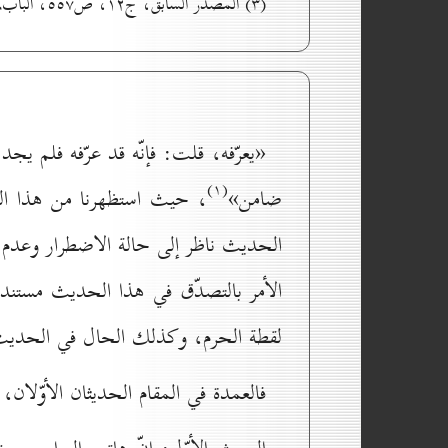
(۳) المصدر السابق، ج۱۲، ص٥٥۷، الباب۸۸ من أبواب تروك الإحرام، ح۱.
«يعرّفه، قلت: فإنّه قد عرّفه فلم يج
(۱)
ضامن»
، حيث استظهرنا من هذا الحد
الحديث ناظر إلى حالة الاضطرار وعدم الت
الأمر بالتصدّق في هذا الحديث مستنداً
لقطة الحرم، وكذلك الحال في الحديث
فالعمدة في المقام الحديثان الأوّلان،