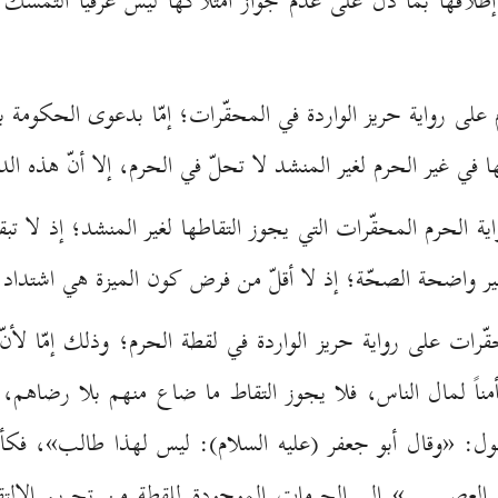
اقها بما دل على عدم جواز امتلاكها ليس عرفيّاً التمسّ
م على رواية حريز الواردة في المحقّرات؛ إمّا بدعوى الحكومة باع
طها في غير الحرم لغير المنشد لا تحلّ في الحرم، إلا أنّ هذه 
 الحرم المحقّرات التي يجوز التقاطها لغير المنشد؛ إذ لا تبقى
غير واضحة الصحّة؛ إذ لا أقلّ من فرض كون الميزة هي اشتداد 
محقّرات على رواية حريز الواردة في لقطة الحرم؛ وذلك إمّا لأن
ناً لمال الناس، فلا يجوز التقاط ما ضاع منهم بلا رضاهم، بي
ول: «وقال أبو جعفر (علیه السلام): ليس لهذا طالب»، فكأن
ة العصى...» إلى الحرمات الموجودة للقطة من تحريم الالتقا