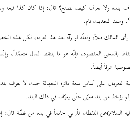
نعرف بلده ولا نعرف كيف نصنع؟ قال: إذا كان كذا فبعه وت
. وسند الحديث تام.
 المالك قبلاً، ولعلّه لو رآه بعد هذا لعرفه، لكن هذه الخصو
ط بالمعنى المقصود، فإنّه هو ما يلتقط المال متعمّداً، وإ
وصية عرفاً أيضاً.
 التعريف على أساس سعة دائرة الجهالة حيث لا يعرف بلد 
م يؤخذ من بلد معيّن حتّى يعرّف في ذلك البلد.
ه السلام)عن اللقطة، فأراني خاتماً في يده من فضّة قال: إنّ 