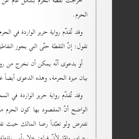
خرجت لقطة الحرم بشكل عام عن إطل
الحرم.
وقد تُقدّم رواية حريز الواردة في الحر
تقول: إنّ اللقطة حتّى التي يجوز التقا
أو بدعوى أنّه يمكن أن نخرج من رواية
بيان ميزة الحرمة، وهذه الدعوى أيضاً 
وقد تُقدّم رواية حريز الواردة في ال
الواضح أنّ المقصود بها كون الحرم مأم
تفترض ولو تعبّداً رضا المالك حيث تق
رضاه، وإمّا لأنّ قوله: «لا بأس بلقط