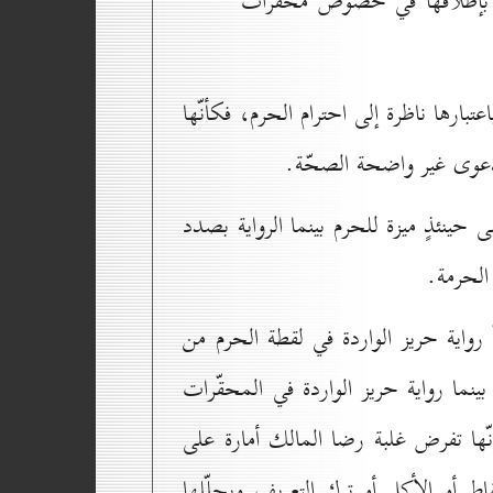
ك بإطلاقها في خصوص محقّرات
تبارها ناظرة إلى احترام الحرم، فكأنّها
الدعوى غير واضحة الصحّة.
 حينئذٍ ميزة للحرم بينما الرواية بصدد
الحرمة.
ّ رواية حريز الواردة في لقطة الحرم من
نما رواية حريز الواردة في المحقّرات
ّها تفرض غلبة رضا المالك أمارة على
ط أو الأكل أو ترك التعريف ويحلّلها