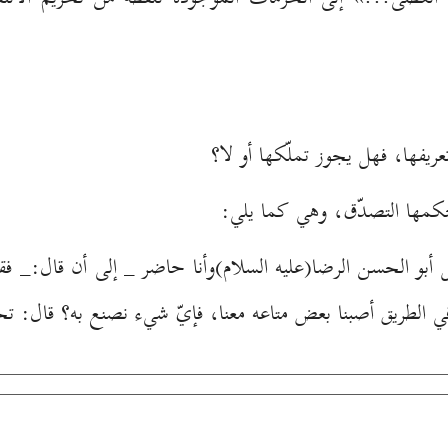
عريفها، فهل يجوز تملّكها أو لا؟
 حكمها التصدّق، وهي كما يلي:
أبو الحسن الرضا(علیه السلام)وأنا حاضر _ إلى أن قال:_ فقا
نا في الطريق أصبنا بعض متاعه معنا، فإيّ شيء نصنع به؟ قال: ت