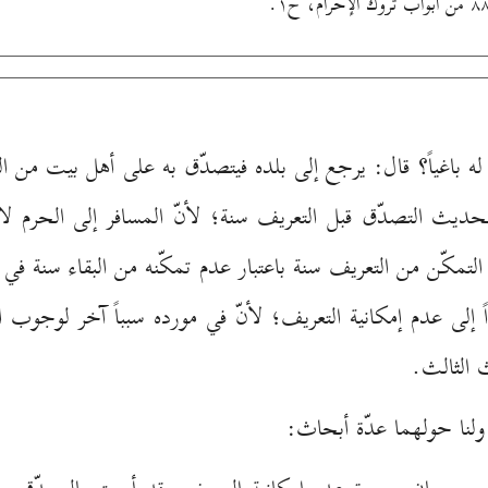
د له باغياً؟ قال: يرجع إلى بلده فيتصدّق به على أهل بيت من ا
يث التصدّق قبل التعريف سنة؛ لأنّ المسافر إلى الحرم لا يب
مكّن من التعريف سنة باعتبار عدم تمكّنه من البقاء سنة في ال
 إلى عدم إمكانية التعريف؛ لأنّ في مورده سبباً آخر لوجوب
 الثالث.
 ولنا حولهما عدّة أبحاث: