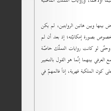
ا أُولاهما، وروايات التملّك الماضية
 بينها وبين هاتين الروايتين، لم يكن
صوص بصورة إمكانيّته؛ إذ بعد أن لم
ه، وحتّى لو كانت روايات التملّك خاصّة
العرفي بينهما إنّما هو القول بالتخيير
ى كون الملكية قهرية، إذاً فالمهمّ في