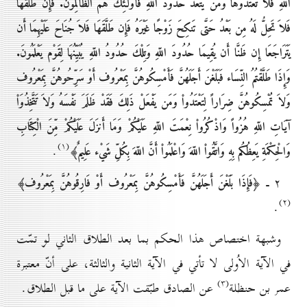
اللّهِ فَلاَ تَعْتَدُوهَا وَمَن يَتَعَدَّ حُدُودَ اللّهِ فَأُوْلَـئِكَ هُمُ الظَّالِمُونَ. فَإِن طَلَّقَهَا
فَلاَ تَحِلُّ لَهُ مِن بَعْدُ حَتَّى تَنكِحَ زَوْجًا غَيْرَهُ فَإِن طَلَّقَهَا فَلاَ جُنَاحَ عَلَيْهِمَا أَن
يَتَرَاجَعَا إِن ظَنَّا أَن يُقِيمَا حُدُودَ اللّهِ وَتِلْكَ حُدُودُ اللّهِ يُبَيِّنُهَا لِقَوْم يَعْلَمُونَ.
وَإِذَا طَلَّقْتُمُ النِّسَاء فَبَلَغْنَ أَجَلَهُنَّ فَأَمْسِكُوهُنَّ بِمَعْرُوف أَوْ سَرِّحُوهُنَّ بِمَعْرُوف
وَلاَ تُمْسِكُوهُنَّ ضِرَاراً لِتَعْتَدُواْ وَمَن يَفْعَلْ ذَلِكَ فَقَدْ ظَلَمَ نَفْسَهُ وَلاَ تَتَّخِذُوَاْ
آيَاتِ اللّهِ هُزُواً وَاذْكُرُواْ نِعْمَتَ اللّهِ عَلَيْكُمْ وَمَا أَنزَلَ عَلَيْكُمْ مِّنَ الْكِتَابِ
(۱)
.
وَالْحِكْمَةِ يَعِظُكُم بِهِ وَاتَّقُواْ اللّهَ وَاعْلَمُواْ أَنَّ اللّهَ بِكُلِّ شَيْء عَلِيمٌ﴾
۲ ـ
﴿فَإِذَا بَلَغْنَ أَجَلَهُنَّ فَأَمْسِكُوهُنَّ بِمَعْرُوف أَوْ فَارِقُوهُنَّ بِمَعْرُوف﴾
(۲)
.
وشبهة اختصاص هذا الحكم بما بعد الطلاق الثاني لو تمّت
في الآية الاُولى لا تأتي في الآية الثانية والثالثة، على أنّ معتبرة
(۳)
عمر بن حنظلة
عن الصادق طبّقت الآية على ما قبل الطلاق.