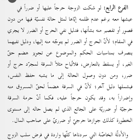
الفرع الرابع:
لو شكت الزوجة حرجاً عليها أو ضرراً في
عيشها معه برغم عدم ظلمه إيّاها لمثل حالة نفسيّة فيها من دون
قصور أو تقصير منه بشأنها، فدليل نفي الحرج أو الضرر لا يجري
في المقام؛ لأنّ الحرج أو الضرر لم يتوجّه منه إليها، ودليل نفيهما
ينصرف بمناسبات الحكم والموضوع عن تجويز هضم حقّ
الغير، أو يسقط بالتعارض، فلاتُباح مثلاً السرقة لمجرّد حرج أو
ضرر، ومن دون وصول الحالة إلى ما يشبه حفظ النفس،
فيشملها دليل آخر؛ لأنّ في السرقة هضماً لحقّ المسروق منه
وإضراراً به، وقد يكون حرجاً عليه، فكما أنّ حرمة السرقة
حرجيّة أو ضرريّة على الجائع الذي لم يصل حاله إلى مستوى
الخطورة كذلك جوازها حرجيّ أو ضرريّ على صاحب المال.
والأدلّة الخاصّة التي سردناها كلّها واردة في فرض سلب الزوج