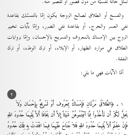
لمثل حالة نفسيّة من دون قصور أو تقصير منه.
والفسخ أو الطلاق لصالح الزوجة يكون إمّا بالتمسّك بقاعدة
نفي العسر والحرج، أو بقاعدة نفي الضرر، وإمّا بآيات تخيير
الزوج بين الإمساك بالمعروف والتسريح بالإحسان، وإمّا بروايات
الطلاق في موارد الظهار، أو الإيلاء، أو ترك الوطء، أو ترك
النفقة.
أمّا الآيات فهي ما يلي:
۲
۱ ـ
﴿الطَّلاَقُ مَرَّتَانِ فَإِمْسَاكٌ بِمَعْرُوف أَوْ تَسْرِيحٌ بِإِحْسَان وَلاَ
يَحِلُّ لَكُمْ أَن تَأْخُذُواْ مِمَّا آتَيْتُمُوهُنَّ شَيْئاً إِلاَّ أَن يَخَافَا أَلاَّ يُقِيمَا حُدُودَ اللّهِ
فَإِنْ خِفْتُمْ أَلاَّ يُقِيمَا حُدُودَ اللّهِ فَلاَ جُنَاحَ عَلَيْهِمَا فِيمَا افْتَدَتْ بِهِ تِلْكَ حُدُودُ