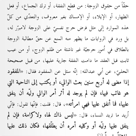
حقّاً من حقوق الزوجة: من قطع النفقة، أو ترك الجماع، أو فعل
الظهار، أو الإيلاء، أو الإمساك بغير معروف، والتعدّي من كلّ
هذه الموارد إلى مثل فرض حرج نفسيّ على الزوجة لامبرّر له،
بل ورد في الروايات ما يظهر منه المنع عن حقّ مطالبة الزوجة
بالطلاق في اُمور حرجيّة غير ناشئة من ظلم الزوج، أو من عيب
ثابت قبل العقد ما دامت النفقة جارية عليها، من قبيل صحيحة
المفقود
الحلبيّ، عن أبي عبدالله: إنّه سئل عن المفقود فقال: «
إذا مضى له أربع سنين بعث الوالي، أو يكتب إلى الناحية التي
هو غائب فيها، فإن لم يوجد له أثر أمر الوالي وليّه أن ينفق
عليها، فما أنفق عليها فهي امرأته
»، قال: قلت: فإنّها تقول: فإنّي
ليس ذاك لها، ولاكرامة، فإن لم
اُريد ما تريد النساء، قال: «
ينفق عليها وليّه أو وكليه أمره أن يطلّقها، فكان ذلك عليها
(۱)