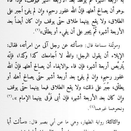
به أربعة أشهر، ثُمّ يؤخذ بعد الأربعة أشهر فيوقف، فإذا فاء
ـوهو أن يصالح أهلهـ فإنّ الله غفور رحيم، وإن لم يفئ اُجبر على
الطلاق، ولا يقع بينهما طلاق حتّى يوقف وإن كان أيضاً بعد
(۲)
الأربعة أشهر، ثُمّ يجبر على أن يفيء أو يطلّق»
.
«سألته عن رجل آلى من امرأته، فقال:
وموثّقة سماعة قال:
الإيلاء أن يقول الرجل: والله لا اُجامعك كذا وكذا، فإنّه
يُتربَّص أربعة أشهر، فإن فاء ـوالايفاء أن يصالح أهلهـ فإنّ الله
غفور رحيم، وإن لم يفئ بعد أربعة أشهر حتّى يصالح أهله أو
يطلّق، جُبرَ على ذلك، ولا يقع الطلاق فيما بينهما حتّى يوقف
(۳)
وإن كان بعد الأربعة أشهر، فإن أبى فَرَّق بينهما الإمام »
،
(٤)
ونحوهما غيرهما
.
والثالثة:
«سألت أبا
رواية الظهار، وهي ما عن أبي بصير قال: