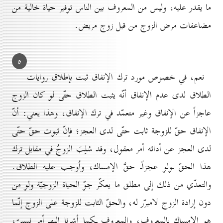
ما يقدر عليه، وليس من المعروف بين الناس توفير حياة خالية من
مضاعفات مرض الزوج من قبل زوج مريض.
٥
نعم، في خصوص مورد ترك الإنفاق ثبت بإطلاق روايات
الطلاق لدى عدم الإنفاق أنّه يثبت الطلاق حتّى لو كان الزوج
عاجزاً عن الإنفاق وغير متعمّد في ترك الإنفاق، وهذا يعني: أنّ
الإنفاق حقّ للزوجة ثابت حتّى لدى العجز؛ فإنّ ثبوت حقّ حتّى
لدى العجز عن أدائه أمر معقول، وقد سُلِبَ الزوجُ في مقابل ترك
هذا الحقّ ـولو عجزاًـ حقَّ الإمساك، واُوجب عليه الطلاق.
والتعدّي من ذلك إلى مطلق ما يعكّر جوّ الحياة الزوجيّة ولو من
دون إرادة الزوج لامبرّر له، والحقّ الثابت للزوجة على الزوج إنّما
هو الإمساك بالمعروف، والمعروف ـكما أشرنا إليهـ أمر نسبيّ،