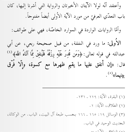
وأعتقد أنّه لولا الآيتان الأخيرتان والرواية التي أشرنا إليها، كان
باب التعدّي العرفيّ من مورد الآية الاُولى أيضاً مفتوحاً.
وأمّا الروايات الواردة في الموارد الخاصّة، فهي على طوائف:
الاُولى:
ما ورد في النفقة، من قبيل صحيحة ربعي، عن أبي
(٤)
عبدالله في قوله تعالى:
﴿وَمَن قُدِرَ عَلَيْهِ رِزْقُهُ فَلْيُنفِقْ مِمَّا آتَاهُ اللَّه﴾
«إن أنفق عليها ما يقيم ظهرها مع كسوة، وإلّا فُرّق
قال:
(٥)
بينهما»
.
(۱) البقرة، الآية: ۲۲۹ ـ ۲۳۱.
(۲) الطلاق، الآية: ۲.
(۳) الوسائل ۱۹: ۱٦٥ ـ ۱٦٦ بحسب طبعة آل البيت، الباب. من الوكالة،
الحديث الوحيد في الباب.
(٤) الطلاق، الآية: ۷.