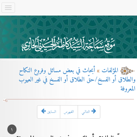
المؤلفات
»
أبحاث في بعض مسائل وفروع النكاح
والطلاق أو الفسخ/حقّ الطلاق أو الفسخ في غير العيوب
المعروفة
التـالـي
الفهرس
السابق
۱