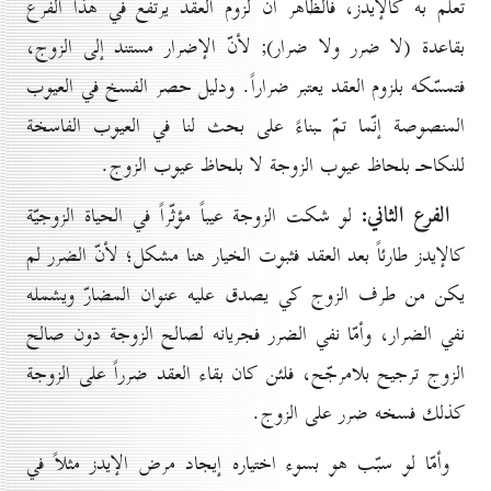
تعلم به كالإيدز، فالظاهر أنّ لزوم العقد يرتفع في هذا الفرع
بقاعدة (لا ضرر ولا ضرار); لأنّ الإضرار مستند إلى الزوج،
فتمسّكه بلزوم العقد يعتبر ضراراً. ودليل حصر الفسخ في العيوب
المنصوصة إنّما تمّ ـبناءً على بحث لنا في العيوب الفاسخة
للنكاحـ بلحاظ عيوب الزوجة لا بلحاظ عيوب الزوج.
الفرع الثاني:
لو شكت الزوجة عيباً مؤثّراً في الحياة الزوجيّة
كالإيدز طارئاً بعد العقد فثبوت الخيار هنا مشكل؛ لأنّ الضرر لم
يكن من طرف الزوج كي يصدق عليه عنوان المضارّ ويشمله
نفي الضرار، وأمّا نفي الضرر فجريانه لصالح الزوجة دون صالح
الزوج ترجيح بلامرجّح، فلئن كان بقاء العقد ضرراً على الزوجة
كذلك فسخه ضرر على الزوج.
وأمّا لو سبّب هو بسوء اختياره إيجاد مرض الإيدز مثلاً في