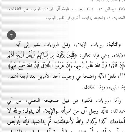
(٥) الوسائل ۲۱: ٥٠۹ بحسب طبعة آل البيت، الباب. من النفقات،
الحديث ۱. ونحوها روايات اُخرى في نفس الباب.
۳
والثانية:
روايات الإيلاء، وقبل الروايات نشير إلى آية
الإيلاء، وهي قوله تعالى:
﴿لِلَّذِينَ يُؤْلُونَ مِن نِّسَآئِهِمْ تَرَبُّصُ أَرْبَعَةِ أَشْهُر
فَإِنْ فَآؤُوا فَإِنَّ اللّهَ غَفُورٌ رَّحِيمٌ. وَإِنْ عَزَمُواْ الطَّلاَقَ فَإِنَّ اللّهَ سَمِيعٌ عَلِيمٌ﴾
(۱)
، فلعلّ الآية واضحة في وجوب أحد الأمرين بعد أربعة أشهر:
إمّا الفيء، وإمّا الطلاق.
وأمّا الروايات فكثيرة من قبيل صحيحة الحلبي، عن أبي
«أيّما رجل آلى من امرأته ـوالإيلاء أن يقول: والله لا
عبدالله:
اُجامعك كذا وكذا، والله لأغيظنّك، ثُمّ يغاضبهاـ فإنّه يُتربَّص