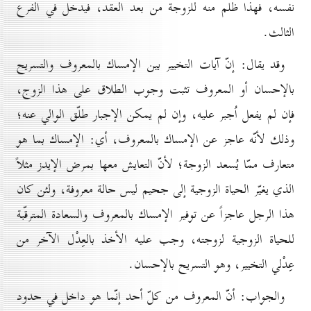
نفسه، فهذا ظلم منه للزوجة من بعد العقد، فيدخل في الفرع
الثالث.
وقد يقال: إنّ آيات التخيير بين الإمساك بالمعروف والتسريح
بالإحسان أو المعروف تثبت وجوب الطلاق على هذا الزوج،
فإن لم يفعل اُجبر عليه، وإن لم يمكن الإجبار طلّق الوالي عنه؛
وذلك لأنّه عاجز عن الإمساك بالمعروف، أي: الإمساك بما هو
متعارف ممّا يُسعد الزوجة؛ لأنّ التعايش معها بمرض الإيدز مثلاً
الذي يغيّر الحياة الزوجية إلى جحيم ليس حالة معروفة، ولئن كان
هذا الرجل عاجزاً عن توفير الإمساك بالمعروف والسعادة المترقّبة
للحياة الزوجية لزوجته، وجب عليه الأخذ بالعِدْل الآخر من
عِدْلي التخيير، وهو التسريح بالإحسان.
والجواب: أنّ المعروف من كلّ أحد إنّما هو داخل في حدود