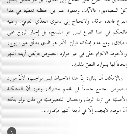
كلّ المصاديق، فالآيات ومعتبرة عمر بن حنظلة تعطينا في هذا
الفرع قاعدة عامّة، ولانحتاج إلى دعوى التعدّي العرفيّ. وعليه
فالحكم في هذا الفرع ليس هو الفسخ، بل إجبار الزوج على
الطلاق، ومع عدم إمكانه فوليّ الأمر هو الذي يطلّق عن الزوج،
والأحوط الالتزام حتّى في غير موارد النصوص بتربّص أربعة أشهر
إلحاقاً لها بموارد النصّ بذلك.
وبالإمكان أن يقال: إنّ هذا الاحتياط ليس بواجب؛ لأنّ موارد
النصوص تجتمع جميعاً في قاسم مشترك، وهو: أنّ المشكلة
الأصليّة هي ترك الوطء واحتمال الخصوصيّة في ذلك ـولو بنكتة
أنّ الوطء لايجب إلّا في أربعة أشهر مرّةـ وارد.
٦