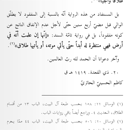
طلاقاً واجباً
.
»
بل المستفاد من هذه الرواية أنّه بالنسبة إلى المفقود لا يطلّق
الوالي قبل مضيّ أربع سنين حتّى لأجل عدم الإنفاق الناتج عن
«إنّها إن علمت أنّه في
كونه مفقوداً، بل في رواية تامّة السند:
(۲)
أرض فهي منتظرة له أبداً حتّى يأتي موته، أو يأتيها طلاق»
.
وآخر دعوانا أن الحمد لله ربّ العالمين.
۲٠. ذي القعدة. ۱٤۱۹ هـ ق
كاظم الحسينيّ الحائريّ
(۱) الوسائل ۲۲: ۱٥۸ بحسب طبعة آل البيت، الباب ۲۳ من أقسام
الطلاق، الحديث ٤. وراجع أيضاً باقي روايات الباب.
(۲) الوسائل ۲٠: ٥٠٦ بحسب طبعة آل البيت، الباب ٤٤ ممّا يحرم
بالمصاهرة، الحديث ۲.