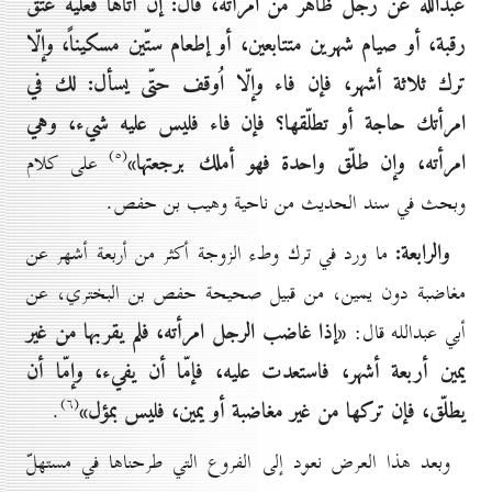
عبدالله عن رجل ظاهر من امرأته، قال: إن أتاها فعليه عتق
رقبة، أو صيام شهرين متتابعين، أو إطعام ستّين مسكيناً، وإلّا
ترك ثلاثة أشهر، فإن فاء وإلّا اُوقف حتّى يسأل: لك في
امرأتك حاجة أو تطلّقها؟ فإن فاء فليس عليه شيء، وهي
(٥)
امرأته، وإن طلّق واحدة فهو أملك برجعتها»
على كلام
وبحث في سند الحديث من ناحية وهيب بن حفص.
والرابعة:
ما ورد في ترك وطء الزوجة أكثر من أربعة أشهر عن
مغاضبة دون يمين، من قبيل صحيحة حفص بن البختري، عن
«إذا غاضب الرجل امرأته، فلم يقربها من غير
أبي عبدالله قال:
يمين أربعة أشهر، فاستعدت عليه، فإمّا أن يفيء، وإمّا أن
(٦)
يطلّق، فإن تركها من غير مغاضبة أو يمين، فليس بمؤل»
.
وبعد هذا العرض نعود إلى الفروع التي طرحناها في مستهلّ