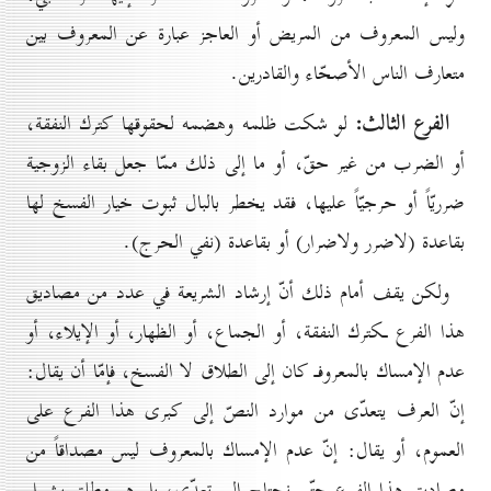
وليس المعروف من المريض أو العاجز عبارة عن المعروف بين
متعارف الناس الأصحّاء والقادرين.
الفرع الثالث:
لو شكت ظلمه وهضمه لحقوقها كترك النفقة،
أو الضرب من غير حقّ، أو ما إلى ذلك ممّا جعل بقاء الزوجية
ضرريّاً أو حرجيّاً عليها، فقد يخطر بالبال ثبوت خيار الفسخ لها
بقاعدة (لاضرر ولاضرار) أو بقاعدة (نفي الحرج).
ولكن يقف أمام ذلك أنّ إرشاد الشريعة في عدد من مصاديق
هذا الفرع ـكترك النفقة، أو الجماع، أو الظهار، أو الإيلاء، أو
عدم الإمساك بالمعروفـ كان إلى الطلاق لا الفسخ، فإمّا أن يقال:
إنّ العرف يتعدّى من موارد النصّ إلى كبرى هذا الفرع على
العموم، أو يقال: إنّ عدم الإمساك بالمعروف ليس مصداقاً من
مصاديق هذا الفرع حتّى نحتاج إلى تعدّي، بل هو مطلق يشمل