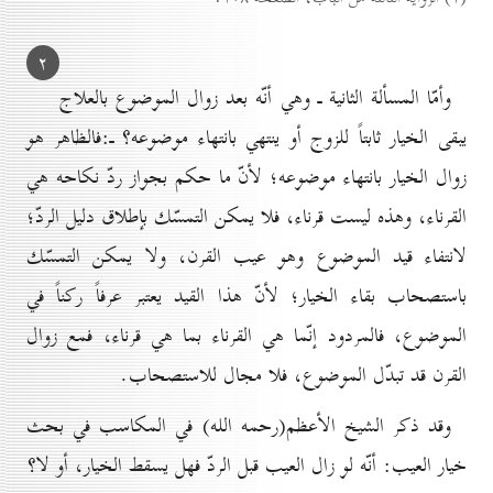
۲
وأمّا المسألة الثانية ـ وهي أنّه بعد زوال الموضوع بالعلاج
يبقى الخيار ثابتاً للزوج أو ينتهي بانتهاء موضوعه؟ ـ:فالظاهر هو
زوال الخيار بانتهاء موضوعه؛ لأنّ ما حكم بجواز ردّ نكاحه هي
القرناء، وهذه ليست قرناء، فلا يمكن التمسّك بإطلاق دليل الردّ؛
لانتفاء قيد الموضوع وهو عيب القرن، ولا يمكن التمسّك
باستصحاب بقاء الخيار؛ لأنّ هذا القيد يعتبر عرفاً ركناً في
الموضوع، فالمردود إنّما هي القرناء بما هي قرناء، فمع زوال
القرن قد تبدّل الموضوع، فلا مجال للاستصحاب.
وقد ذكر الشيخ الأعظم(رحمه الله) في المكاسب في بحث
خيار العيب: أنّه لو زال العيب قبل الردّ فهل يسقط الخيار، أو لا؟