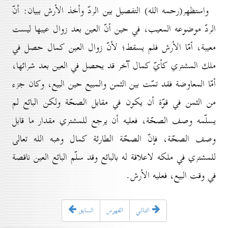
واستظهر(رحمه الله) التفصيل بين الردّ وأخذ الأرش ببيان: أنّ
الردّ موضوعه المعيب، في حين أنّ العين بعد زوال عيبها ليست
معيبة، أمّا الأرش فلم يسقط؛ لأنّ زوال العين كمال حصل في
ملك المشتري كأيّ كمال آخر قد يحصل في العين بعد شرائها،
أمّا المعاوضة فقد تمّت بين الثمن والمبيع حين البيع، وكان جزء
من الثمن في قوّة أن يكون في مقابل الصحّة ولكن البائع لم
يسلّمه وصف الصحّة، فعليه أن يرجع للمشتري مقدار ما قابل
وصف الصحّة، فإنّ الصحّة الطارئة كمال وهبه الله تعالى
للمشتري في ملكه لاعلاقة له بالبائع وقد سلّم البائع العين ناقصة
في وقت البيع، فعليه الأرش.
التـالـي
الفهرس
السابق