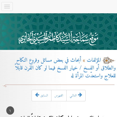
المؤلفات
»
أبحاث في بعض مسائل وفروع النكاح
والطلاق أو الفسخ / خيار الفسخ فيما لو كان القرن قابلاً
للعلاج واستعدّت المرأة له
التـالـي
الفهرس
السابق
۱