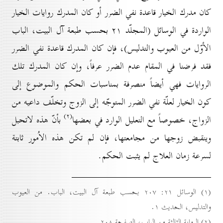
كان مدرك الخيار قاعدة نفي الضرر أو كان المدرك روايات الخيار
الواردة في الوسائل (المجلّد ۲۱ بحسب طبعة آل البيت، الباب
الأوّل من العيوب والتدليس)، فإن كان المدرك قاعدة نفي الضرر
فقد فرضنا في المقام عدم الضرر عرفاً، وإن كان المدرك تلك
الروايات فهي أيضاً منصرفة بمناسبات الحكم والموضوع إلى
كون الخيار لعلّة نفي الضرر المتوجّه إلى الزوج وتخلّف داعيه من
(۲)
الزواج، خصوصاً مع التعليل الوارد في بعضها
بأنّ هذه لاتحبل
وينقبض زوجها من مجامعتها، فإن لم تكن هذه الاُمور ثابتة
لسرعة زمان العلاج لم يثبت الحكم.
(۱) الوسائل ۲۱: ۲٠۷ بحسب طبعة آل البيت، الباب. من العيوب
والتدليس، الحديث ۱.
(۲) الرواية الثالثة من الباب، الصفحة ۲٠۸.