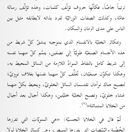
ترتيباً خاصّاً، فكأنّها حروف تؤلّف كلمات، وهذه تؤلّف رسالة
عامّة، وكذلك الصفات الوراثيّة لفرد بذاته لايطابقه مثيل بين
الناس على مدى الزمان والمكان.
وتتكاثر الخليّة بالانقسام الذي بموجبه ينشقّ كلّ شريط من
هذه الأجسام الصبغيّة طوليّاً إلى نصفين، يتمّم كلّ منهما نفسه
إلى شريط كامل بالتقاط الموادّ اللازمة من السائل المحيط به،
وهكذا تتكوّن صبغيّتان، تُغَلِّف كلّ منهما نفسَها بغلاف نوويّ؛
لتصبح هناك توأمان تقتسمان السائل الخلويّ، ويحيط بكلّ منهما
غشاء خلويّ، وتصبح الخليّة خليّتين، وهكذا أجيال بعد أجيال
(۲)
من الخلايا المتماثلة»
.
ثُمّ قال في الخلايا الجنسيّة: «هي المنويّات التي تفرزها
الخُصْية والبُيَيْضات التي يفرزها المبيض، وهي كسائر الخلايا لولا