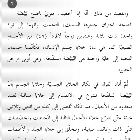
٦
والقصد من ذلك: أنّه إذا أخصب منويّ ناضج بُيَيْضَة
ناضجة باختراق جدارها السميك، التحمت نواتهما إلى نواة
واحدة ذات ثلاثة وعشرين زوجاً لافرداً (٤٦) من الأجسام
الصبغيّة كما هي سائر خلايا جسم الإنسان، فكأنّهما جسمان
التحما إلى خليّة واحدة هي البُيَيْضَة الملقّحة. وهي اُولى مراحل
الجنين».
ثُمّ أفاد الفرق في تكاثر الخلايا الجنسيّة وخلايا الجسم بأنّ
البُيَيْضَة الملقّحة تشرع في الانقسام إلى خلايا مماثلة لعدد
محدود من الأجيال، فما تكاد تُفضي إلى كتلة من اثنتين وثلاثين
خليّة حتّى تتفرّع خلايا الأجيال التالية إلى اتّجاهات وتخصّصات
شتّى ذات وظائف متباينة، وتتخلّق إلى خلايا الجلد والأعصاب