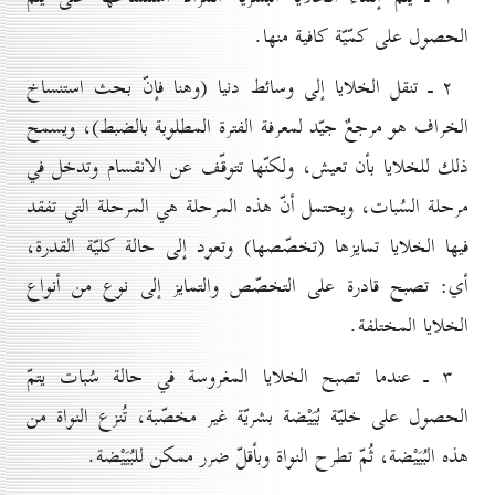
الحصول على كمّيّة كافية منها.
۲ ـ تنقل الخلايا إلى وسائط دنيا (وهنا فإنّ بحث استنساخ
الخراف هو مرجعٌ جيّد لمعرفة الفترة المطلوبة بالضبط)، ويسمح
ذلك للخلايا بأن تعيش، ولكنّها تتوقّف عن الانقسام وتدخل في
مرحلة السُبات، ويحتمل أنّ هذه المرحلة هي المرحلة التي تفقد
فيها الخلايا تمايزها (تخصّصها) وتعود إلى حالة كليّة القدرة،
أي: تصبح قادرة على التخصّص والتمايز إلى نوع من أنواع
الخلايا المختلفة.
۳ ـ عندما تصبح الخلايا المغروسة في حالة سُبات يتمّ
الحصول على خليّة بُيَيْضة بشريّة غير مخصّبة، تُنزع النواة من
هذه البُيَيْضة، ثُمّ تطرح النواة وبأقلّ ضرر ممكن للبُيَيْضة.