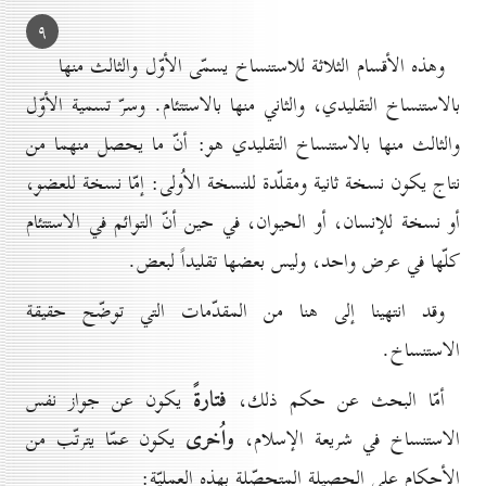
۹
وهذه الأقسام الثلاثة للاستنساخ يسمّى الأوّل والثالث منها
بالاستنساخ التقليدي، والثاني منها بالاستتئام. وسرّ تسمية الأوّل
والثالث منها بالاستنساخ التقليدي هو: أنّ ما يحصل منهما من
نتاج يكون نسخة ثانية ومقلّدة للنسخة الاُولى: إمّا نسخة للعضو،
أو نسخة للإنسان، أو الحيوان، في حين أنّ التوائم في الاستتئام
كلّها في عرض واحد، وليس بعضها تقليداً لبعض.
وقد انتهينا إلى هنا من المقدّمات التي توضّح حقيقة
الاستنساخ.
فتارةً
أمّا البحث عن حكم ذلك،
يكون عن جواز نفس
واُخرى
الاستنساخ في شريعة الإسلام،
يكون عمّا يترتّب من
الأحكام على الحصيلة المتحصّلة بهذه العمليّة: