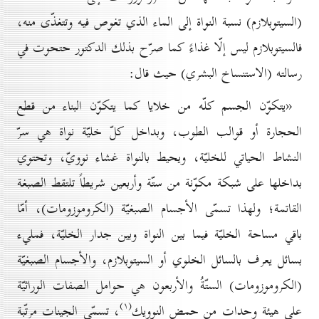
(السيتوبلازم) نسبة النواة إلى الماء الذي تغوص فيه وتتغذّى منه،
فالسيتوبلازم ليس إلّا غذاءً كما صرّح بذلك الدكتور حتحوت في
رسالته (الاستنساخ البشري) حيث قال:
«يتكوّن الجسم كلّه من خلايا كما يتكوّن البناء من قطع
الحجارة أو قوالب الطوب، وبداخل كلّ خليّة نواة هي سرّ
النشاط الحياتي للخليّة، ويحيط بالنواة غشاء نوويّ، وتحتوي
بداخلها على شبكة مكوّنة من ستّة وأربعين شريطاً تلتقط الصبغة
القاتمة؛ ولهذا تسمّى الأجسام الصبغيّة (الكروموزومات)، أمّا
باقي مساحة الخليّة فيما بين النواة وبين جدار الخليّة، فمليء
بسائل يعرف بالسائل الخلوي أو السيتوبلازم، والأجسام الصبغيّة
(الكروموزومات) الستّةُ والأربعون هي حوامل الصفات الوراثيّة
(۱)
على هيئة وحدات من حمض النوويك
، تسمّى الجينات مرتّبة