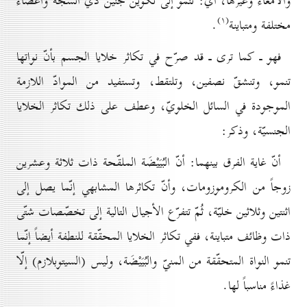
والأمعاء وغيرها، أي: تنمو إلى تكوين جنين ذي أنسجة وأعضاء
(۱)
مختلفة ومتباينة
.
فهو ـ كما ترى ـ قد صرّح في تكاثر خلايا الجسم بأنّ نواتها
تنمو، وتنشقّ نصفين، وتلتقط، وتستفيد من الموادّ اللازمة
الموجودة في السائل الخلويّ، وعطف على ذلك تكاثر الخلايا
الجنسيّة، وذكر:
أنّ غاية الفرق بينهما: أنّ البُيَيْضَة الملقّحة ذات ثلاثة وعشرين
زوجاً من الكروموزومات، وأنّ تكاثرها المشابهي إنّما يصل إلى
اثنتين وثلاثين خليّة، ثُمّ تتفرّع الأجيال التالية إلى تخصّصات شتّى
ذات وظائف متباينة، ففي تكاثر الخلايا المحقّقة للنطفة أيضاً إنّما
تنمو النواة المتحقّقة من المنيّ والبُيَيْضَة، وليس (السيتوبلازم) إلّا
غذاءً مناسباً لها.