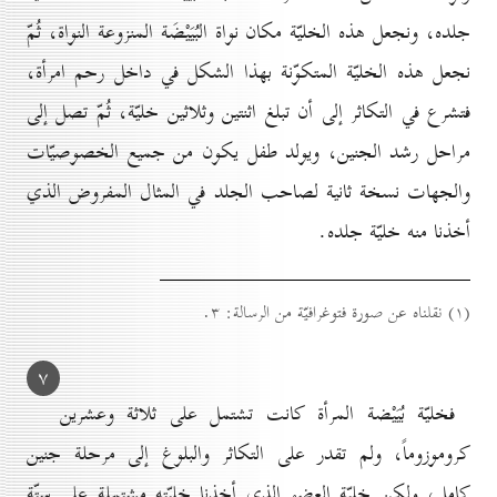
جلده، ونجعل هذه الخليّة مكان نواة البُيَيْضَة المنزوعة النواة، ثُمّ
نجعل هذه الخليّة المتكوّنة بهذا الشكل في داخل رحم امرأة،
فتشرع في التكاثر إلى أن تبلغ اثنتين وثلاثين خليّة، ثُمّ تصل إلى
مراحل رشد الجنين، ويولد طفل يكون من جميع الخصوصيّات
والجهات نسخة ثانية لصاحب الجلد في المثال المفروض الذي
أخذنا منه خليّة جلده.
(۱) نقلناه عن صورة فتوغرافيّة من الرسالة: ۳.
۷
فخليّة بُيَيْضة المرأة كانت تشتمل على ثلاثة وعشرين
كروموزوماً، ولم تقدر على التكاثر والبلوغ إلى مرحلة جنين
كامل، ولكن خليّة العضو الذي أخذنا خليّته مشتملة على ستّة