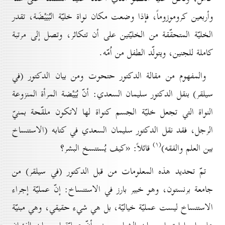
وأربعين كروموزوماً، فإذا وضعت مكان نواة خليّة البُيَيْضَة، تقدر
الخليّة المتحقّقة من الخليّتين على أن تتكاثر، وتصل إلى مرتبة
كاملة للجنين، ويتولّد الطفل من اُمّه.
والمفهوم من مقالة الدكتور حتحوت ومن بيان الدكتور (في
سيلقر) بنقل الدكتور سليمان السعدي: أنّ بُيَيْضة المرأة المنزوعة
النواة التي تجعل خليّة الجسم كنواة لها لاتكون ملقّحة بمنيّ
الرجل، فقد نقل الدكتور سليمان السعدي في كتابه (الاستنساخ
(۱)
بين العلم والفقه)
قائلاً: «كيف يُستنسخ البشر؟
تمّ تحديد هذه المعلومات من قبل الدكتور (في سيلقر) من
جامعة برنستون، وهو خبير بارز في الاستنساخ: إنّ عمليّة إجراء
الاستنساخ ليست عمليّة خياليّة، بل هي شيء حقيقي، وهي مبنيّة