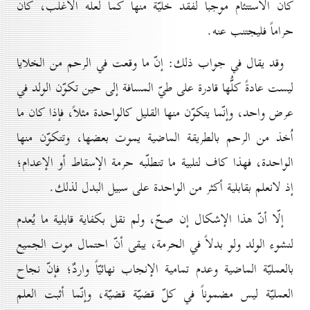
كان الاستتئام موجباً لفقد خليّة منها كما لعلّه الأغلب، كان
حراماً فليجتنب عنه.
وقد يقال في جواب ذلك: إنّ ما وقعت في الرحم من الخلايا
ليست عادةً كلُّها قادرة على طيّ المسافة إلى حين تكوّن الولد في
عرض واحد، وإنّما يتكوّن منها القليل كالواحدة مثلاً، فإذا كان ما
اُخذ من الرحم بالطريقة الماضية يموت بعضها، وتتكوّن منها
الواحدة، فهذا كاف لتلبية ما تتطلّبه حرمة الإسقاط أو الإعدام؛
إذ لانعلم بقابلية أكثر من الواحدة على سبيل البدل لذلك.
إلّا أنّ هذا الإشكال إن صحّ، ولم نقل بكفاية قابلية ما يُعدم
لنشوء الولد ولو بدلاً في الحرمة، يبقى أنّ احتمال موت الجميع
بالعمليّة الماضية وعدم تمامية الإنجاب نهائيّاً واردٌ؛ فإنّ نجاح
العمليّة ليس مضموناً في كلّ قضيّة قضيّة، وإنّما أثبت العلم