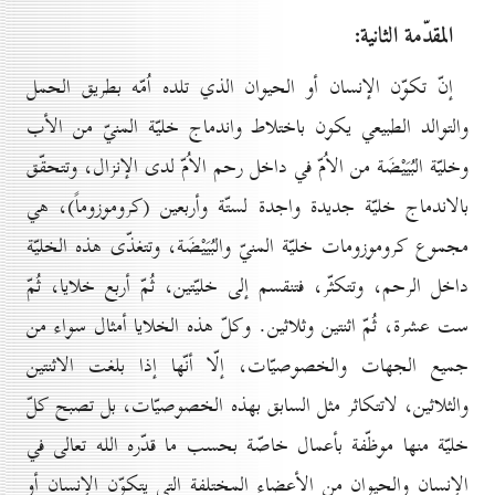
المقدّمة الثانية:
إنّ تكوّن الإنسان أو الحيوان الذي تلده اُمّه بطريق الحمل
والتوالد الطبيعي يكون باختلاط واندماج خليّة المنيّ من الأب
وخليّة البُيَيْضَة من الاُمّ في داخل رحم الاُمّ لدى الإنزال، وتتحقّق
بالاندماج خليّة جديدة واجدة لستّة وأربعين (كروموزوماً)، هي
مجموع كروموزومات خليّة المنيّ والبُيَيْضَة، وتتغذّى هذه الخليّة
داخل الرحم، وتتكثّر، فتنقسم إلى خليّتين، ثُمّ أربع خلايا، ثُمّ
ست عشرة، ثُمّ اثنتين وثلاثين. وكلّ هذه الخلايا أمثال سواء من
جميع الجهات والخصوصيّات، إلّا أنّها إذا بلغت الاثنتين
والثلاثين، لاتتكاثر مثل السابق بهذه الخصوصيّات، بل تصبح كلّ
خليّة منها موظّفة بأعمال خاصّة بحسب ما قدّره الله تعالى في
الإنسان والحيوان من الأعضاء المختلفة التي يتكوّن الإنسان أو