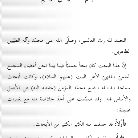
الحمد لله ربّ العالمين، وصلّى الله على محمّد وآله الطيّبين
الطاهرين.
إنّ هذا البحث كان بحثاً جمعيّاً فيما بيننا نحن أعضاء المجمع
العلميّ الفقهيّ لأهل البيت (عليهم السلام)، وكانت أبحاث
سماحة آية الله الشيخ محمّد المؤمن (حفظه الله) هي الأصل
والأساس فيه. وقد صمّمت على أخذ خلاصة منه مع تغييرات
عديدة:
فأوّلاً:
قد حذفت منه الكثير الكثير من الأبحاث.