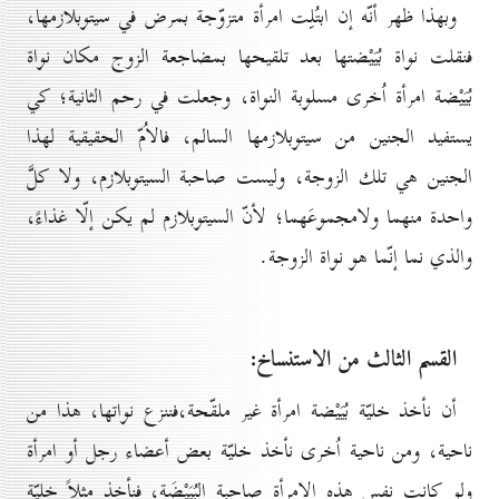
وبهذا ظهر أنّه إن ابتُلِت امرأة متزوّجة بمرض في سيتوبلازمها،
فنقلت نواة بُيَيْضتها بعد تلقيحها بمضاجعة الزوج مكان نواة
بُيَيْضة امرأة اُخرى مسلوبة النواة، وجعلت في رحم الثانية؛ كي
يستفيد الجنين من سيتوبلازمها السالم، فالاُمّ الحقيقية لهذا
الجنين هي تلك الزوجة، وليست صاحبة السيتوبلازم، ولا كلَّ
واحدة منهما ولامجموعَهما؛ لأنّ السيتوبلازم لم يكن إلّا غذاءً،
والذي نما إنّما هو نواة الزوجة.
القسم الثالث من الاستنساخ:
أن نأخذ خليّة بُيَيْضة امرأة غير ملقّحة،فننزع نواتها، هذا من
ناحية، ومن ناحية اُخرى نأخذ خليّة بعض أعضاء رجل أو امرأة
ولو كانت نفس هذه الامرأة صاحبة البُيَيْضَة، فنأخذ مثلاً خليّة