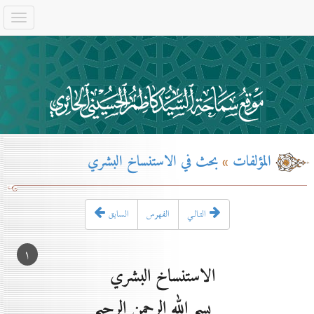
المؤلفات
»
بحث في الاستنساخ البشري
التـالـي
الفهرس
السابق
۱
الاستنساخ البشري
بسم الله الرحمن الرحيم