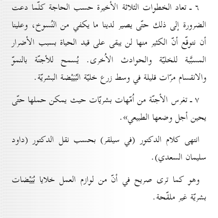
٦ ـ تعاد الخطوات الثلاثة الأخيرة حسب الحاجة كلّما دعت
الضرورة إلى ذلك حتّى يصير لدينا ما يكفي من النُسوخ، وعلينا
أن نتوقّع أنّ الكثير منها لن يبقى على قيد الحياة بسبب الأضرار
المسبَّبة للخليّة والحوادث الاُخرى. يُسمح للأجنّة بالنموّ
والانقسام مرّات قليلة في وسط زرع خليّة البُيَيْضة البشريّة.
۷ ـ تغرس الأجنّة من اُمّهات بشريّات حيث يمكن حملها حتّى
يحين أجل وضعها الطبيعي».
انتهى كلام الدكتور (في سيلقر) بحسب نقل الدكتور (داود
سليمان السعدي).
وهو كما ترى صريح في أنّ من لوازم العمل خلايا بُيَيْضات
بشريّة غير ملقّحة.