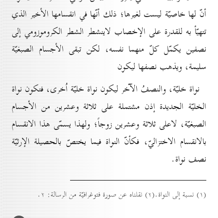
أنّ لها خاصيّة ليست لغيرها؛ ذلك أنّها في انقسامها الأخير الذي
تتهيّأ به للقدرة على الإخصاب لاينشطر الشطر الكروموزومي إلى
نصفين يكمّل كلّ منهما نفسه، لكن تبقى الأجسام الصبغيّة
سليمة، ويذهب نصفها ليكون
نواة خليّة، والنصفُ الآخر ليكون نواة خليّة اُخرى، فتكون نواة
الخليّة الجديدة إذن مشتملة على ثلاثة وعشرين من الأجسام
الصبغيّة، لاعلى ثلاثة وعشرين زوجاً؛ ولهذا يسمّى هذا الانقسام
بالانقسام الاختزاليّ، فكأنّ النواة فيما يختصّ بالحصيلة الإرثيّة
نصف نواة.
(۱) نسبة إلى النواة.(۲) نقلناه عن صورة فتوغرافيّة من الرسالة: ۲.