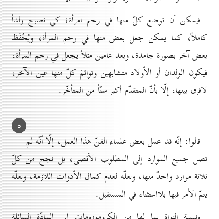
فيمكن أن توضع كلّ منها في رحم امرأة؛ كي تصبح ولداً
كاملاً، كما يمكن جعل بعض منها في رحم المرأة، ويُحْفَظ
بعض آخر بصورة جامدة، وبعد عامين مثلاً يجعل في رحم المرأة،
فيكون الولدان أو الأولاد متشابهين وتوائمَ كلّ منها عين الآخر،
لافرق بينها، إلّا بأنّ المتقدّم أكبر سنّاً من المتأخّر.
٥
قالوا: إنّه قد عمل بعض علماء الفنّ هذا العمل، إلّا أنّه لم
تصل جميع الموارد إلى المطلوب الأقصى، بل نجح من كلّ
ثلاثة موارد واحدٌ منها، ولعلّه لعدم كمال الأدوات اللازمة، ولعلّه
يتمّ الأمر فيها بلااستثناء في المستقبل.
ونسبة النواة بما لها من الكروموزومات إلى المادّة السائلة