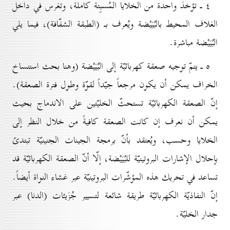
٤ ـ تؤخذ واحدة من الخلايا المُسبِتة كاملة، وتغرس في داخل
الغلاف المحيط بالبُيَيْضة ويُعرف بـ (الطبقة الشفّافة)، فيما يلي
البُيَيْضة مباشرة.
٥ ـ يتمّ توجيه صعقة كهربائيّة إلى البُيَيْضة (وهنا بحث استنساخ
الخراف يمكن أن يكون مرجعاً جيّداً لقوّة وطول فترة الصعقة).
إنّ الصعقة الكهربائيّة تستحثّ الخليّتين على الاندماج بحيث
يمكن أن نعرف إن كانت الصعقة كافيةً من خلال النظر إلى
الخلايا وحسب، ويُعتقد بأنّ برمجة الجينات الجنينيّة تبتدئ
بإحلال الإشارات البروتينيّة للبُيَيْضة، إلّا أنّ الصعقة الكهربائيّة قد
تساعد في تحريك هذه المؤشّرات البروتينيّة عبر غشاء النواة أيضاً.
إنّ النفاذيّة الكهربائيّة طريقة شائعة لتسيير جُزَيئات (الدنا) عبر
جدار الخليّة.