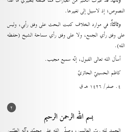
وثانياً:
قد غيّرت الكثير من العبارات ممّا صغته بتعبيري ما عدا
النصوص؛ إذ لاسبيل إلى تغييرها.
وثالثاً:
في موارد الخلاف كتبت البحث على وفق رأيي، وليس
على وفق رأي الجمع، ولا على وفق رأي سماحة الشيخ (حفظه
الله).
أسأل الله تعالى القبول، إنّه سميع مجيب.
كاظم الحسينيّ الحائريّ
٤. صفر/ ۱٤۲٦ هـ ق
۲
بسم الله الرحمن الرحيم
الحمد لله ربّ العالمين، وصلّى الله على محمّد وآله الطيّبين