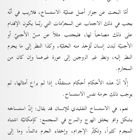
أمّا البحث عن جواز أصل عمليّة الاستنساخ، فلاريب في أنّه
يجب في ذلك الاجتناب عن المحرّمات التي ربّما يكون الإقدام
على ذلك مصاحباً لها، فليجتنب مثلاً عن مسّ الأجنبيّ أو
الأجنبيّة لبدن إنسان تُؤخذ منه الخليّة، وكذا النظر إلى ما يحرم
النظر إليه، ونظر غير الزوجين إلى عورة غيرهما وإن كان من
المحارم.
إلّا أنّ هذه الأحكام أحكام مستقلّة، إذا لم يراع أمثالها، لم
يوجب ذلك حرمة نفس الاستنساخ.
نعم، في الاستنساخ التقليدي للإنسان قد يقال: إنّ استنساخه
بشكل وافر يخلق الهرج والمرج في المجتمع: كإمكانيّة اشتباه
المجرم كثيراً، وتكثّر الإجرام، وإخفاء الجرم دائماً، وما إلى