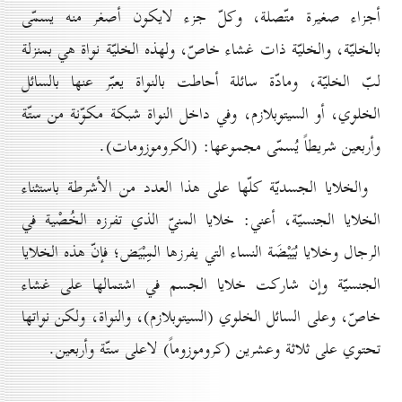
أجزاء صغيرة متّصلة، وكلّ جزء لايكون أصغر منه يسمّى
بالخليّة، والخليّة ذات غشاء خاصّ، ولهذه الخليّة نواة هي بمنزلة
لبّ الخليّة، ومادّة سائلة أحاطت بالنواة يعبّر عنها بالسائل
الخلوي، أو السيتوبلازم، وفي داخل النواة شبكة مكوّنة من ستّة
وأربعين شريطاً يُسمّى مجموعها: (الكروموزومات).
والخلايا الجسديّة كلّها على هذا العدد من الأشرطة باستثناء
الخلايا الجنسيّة، أعني: خلايا المنيّ الذي تفرزه الخُصْية في
الرجال وخلايا بُيَيْضَة النساء التي يفرزها المِبْيَض؛ فإنّ هذه الخلايا
الجنسيّة وإن شاركت خلايا الجسم في اشتمالها على غشاء
خاصّ، وعلى السائل الخلوي (السيتوبلازم)، والنواة، ولكن نواتها
تحتوي على ثلاثة وعشرين (كروموزوماً) لاعلى ستّة وأربعين.