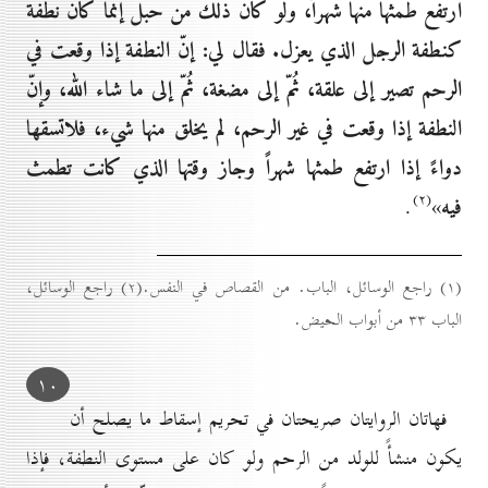
ارتفع طمثها منها شهراً، ولو كان ذلك من حبل إنّما كان نطفة
كنطفة الرجل الذي يعزل. فقال لي: إنّ النطفة إذا وقعت في
الرحم تصير إلى علقة، ثُمّ إلى مضغة، ثُمّ إلى ما شاء الله، وإنّ
النطفة إذا وقعت في غير الرحم، لم يخلق منها شيء، فلاتسقها
دواءً إذا ارتفع طمثها شهراً وجاز وقتها الذي كانت تطمث
(۲)
فيه
.
»
(۱) راجع الوسائل، الباب. من القصاص في النفس.(۲) راجع الوسائل،
الباب ۳۳ من أبواب الحيض.
۱٠
فهاتان الروايتان صريحتان في تحريم إسقاط ما يصلح أن
يكون منشأً للولد من الرحم ولو كان على مستوى النطفة، فإذا