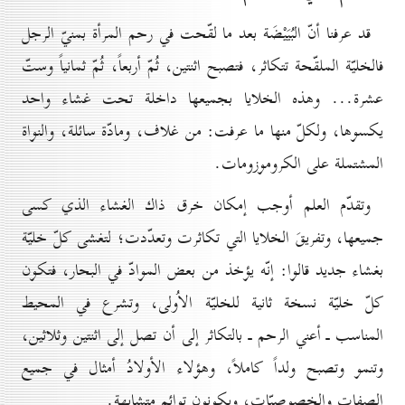
قد عرفنا أنّ البُيَيْضَة بعد ما لقّحت في رحم المرأة بمنيّ الرجل
فالخليّة الملقّحة تتكاثر، فتصبح اثنتين، ثُمّ أربعاً، ثُمّ ثمانياً وستّ
عشرة... وهذه الخلايا بجميعها داخلة تحت غشاء واحد
يكسوها، ولكلّ منها ما عرفت: من غلاف، ومادّة سائلة، والنواة
المشتملة على الكروموزومات.
وتقدّم العلم أوجب إمكان خرق ذاك الغشاء الذي كسى
جميعها، وتفريقَ الخلايا التي تكاثرت وتعدّدت؛ لتغشى كلّ خليّة
بغشاء جديد قالوا: إنّه يؤخذ من بعض الموادّ في البحار، فتكون
كلّ خليّة نسخة ثانية للخليّة الاُولى، وتشرع في المحيط
المناسب ـ أعني الرحم ـ بالتكاثر إلى أن تصل إلى اثنتين وثلاثين،
وتنمو وتصبح ولداً كاملاً، وهؤلاء الأولادُ أمثال في جميع
الصفات والخصوصيّات، ويكونون توائم متشابهة.