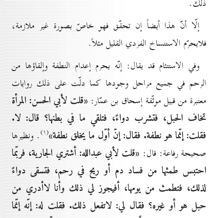
ذلك.
إلّا أنّ هذا أيضاً إن تحقّق فهو خاصّ بصورة غير ملازمة،
فلايحرّم الاستنساخ الفردي القليل مثلاً.
وفي الاستتئام قد يقال: إنّه يحرم إعدام النطفة وإلقاؤها من
الرحم في جميع مراحل وجودها كما دلّت على ذلك روايات
«قلت لأبي الحسن: المرأة
معتبرة من قبيل موثّقة إسحاق بن عمّار:
تخاف الحبل، فتشرب دواءً، فتلقي ما في بطنها؟ قال: لا.
(۱)
فقلت: إنّما هو نطفة. فقال: إنّ أوّل ما يخلق نطفة»
. ونظيرها
«قلت لأبي عبدالله: أشتري الجارية، فربّما
صحيحة رفاعة: قال:
احتبس طمثها من فساد دم أو ريح في رحم، فتسقى دواءً
لذلك، فتطمث من يومها، أفيجوز لي ذلك وأنا لاأدري من
حبل هو أو غيره؟ فقال لي: لاتفعل ذلك. فقلت له: إنّه إنّما