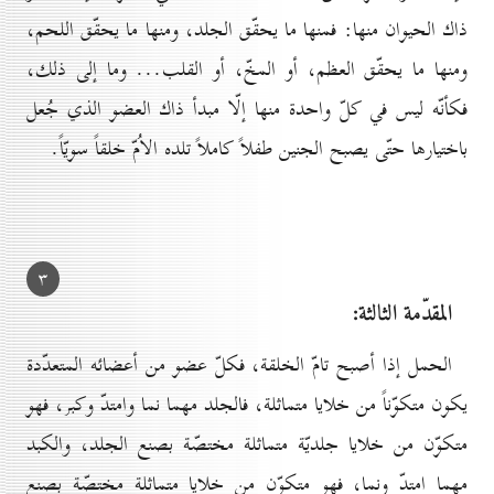
ذاك الحيوان منها: فمنها ما يحقّق الجلد، ومنها ما يحقّق اللحم،
ومنها ما يحقّق العظم، أو المخّ، أو القلب... وما إلى ذلك،
فكأنّه ليس في كلّ واحدة منها إلّا مبدأ ذاك العضو الذي جُعل
باختيارها حتّى يصبح الجنين طفلاً كاملاً تلده الاُمّ خلقاً سويّاً.
۳
المقدّمة الثالثة:
الحمل إذا أصبح تامّ الخلقة، فكلّ عضو من أعضائه المتعدّدة
يكون متكوّناً من خلايا متماثلة، فالجلد مهما نما وامتدّ وكبر، فهو
متكوّن من خلايا جلديّة متماثلة مختصّة بصنع الجلد، والكبد
مهما امتدّ ونما، فهو متكوّن من خلايا متماثلة مختصّة بصنع