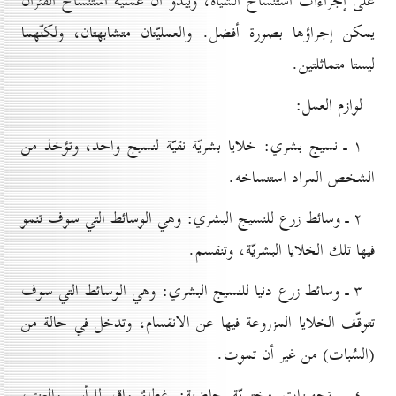
على إجراءات استنساخ الشياه، ويبدو أنّ عمليّة استنساخ الفئران
يمكن إجراؤها بصورة أفضل. والعمليّتان متشابهتان، ولكنّهما
ليستا متماثلتين.
لوازم العمل:
۱ ـ نسيج بشري: خلايا بشريّة نقيّة لنسيج واحد، وتؤخذ من
الشخص المراد استنساخه.
۲ ـ وسائط زرع للنسيج البشري: وهي الوسائط التي سوف تنمو
فيها تلك الخلايا البشريّة، وتنقسم.
۳ ـ وسائط زرع دنيا للنسيج البشري: وهي الوسائط التي سوف
تتوقّف الخلايا المزروعة فيها عن الانقسام، وتدخل في حالة من
(السُبات) من غير أن تموت.
٤ ـ تجهيزات مختبريّة حاضنة: غطاءٌ واق للرأس والعنق،