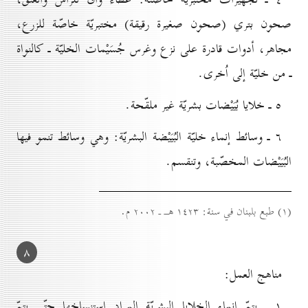
صحون بتري (صحون صغيرة رقيقة) مختبريّة خاصّة للزرع،
مجاهر، أدوات قادرة على نزع وغرس جُسَيْمات الخليّة ـ كالنواة
ـ من خليّة إلى اُخرى.
٥ ـ خلايا بُيَيْضات بشريّة غير ملقّحة.
٦ ـ وسائط إنماء خليّة البُيَيْضة البشريّة: وهي وسائط تنمو فيها
البُيَيْضات المخصّبة، وتنقسم.
(۱) طبع بلبنان في سنة: ۱٤۲۳ هــ ـ ۲٠٠۲ م.
۸
مناهج العمل:
۱ ـ يتمّ إنماء الخلايا البشريّة المراد استنساخها حتّى يتمّ