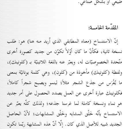
طبيعي أو بشكل صناعي.
المقدّمة الخامسة:
إنّ الاستنساخ (معناه المطابقي الذي اُريد منه هنا) هو: طلب
نسخة ثانية، فكأنّ ما كان أوّلاً تكوّن من جديد كصورة اُخرى
متّحدة الخصوصيّات له، ويعبّر عنه باللغة اللاتينيّة بـ (كلونينك)،
ولفظة (كلونينك) مأخوذة من (كلون)، وهي كلمة يونانيّة بمعنى
ما يُغْرَس من جذع الشجر مثلاً؛ لينمو ويصبح شجراً كاملاً،
فكلونينك عبارة اُخرى عن العمل بصدد الحصول على أمر جديد
هو نماء ونسخة كاملة لما غرسنا جذعه؛ ولذلك كلّه يعبّر عن
الاستنساخ بأنّه خَلْق المشابه وخَلْق المشابهات؛ لأنّ الحاصل
الجديد شبيه للأصل الذي كان. إلّا أنّ هذه المشابهة ربّما تكون