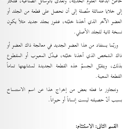
خاصّ أبدعته العلوم الحديثة، وتغذّى بالوسائل الصناعيّة، فتتكثّر
إلى خلايا متماثلة متّصلة إلى أن نحصل على قطعة من الجلد أو
العضو الآخر الذي أخذنا خليّته، فنفوز بجلد جديد مثلاً يكون
نسخة ثانية للجلد الأصلي.
وربّما يستفاد من هذا العضو الجديد في معالجة ذاك العضو أو
ذاك الشخص الذي أخذنا خليّته، فيبدّل المعيوب أو المقطوع
بذلك، ويتقبّل الجسمُ هذه القطعة الجديدة لمشابهتها تماماً
القطعة المعيبة.
ونتجاوز ما فعله بعض من إخراج هذا عن اسم الاستنساخ
بسبب أنّ حصيلته ليست إنساناً أو حيواناً.
القسم الثاني: الاستتئام: