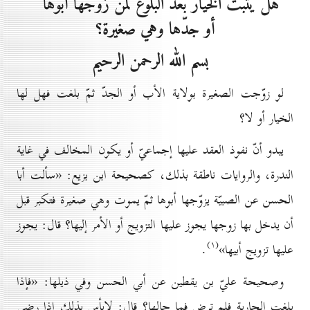
هل يثبت الخيار بعد البلوغ لمن زوّجها أبوها
أو جدّها وهي صغيرة؟
بسم الله الرحمن الرحيم
لو زوّجت الصغيرة بولاية الأب أو الجدّ ثمّ بلغت فهل لها
الخيار أو لا؟
يبدو أنّ نفوذ العقد عليها إجماعيّ أو يكون المخالف في غاية
الندرة، والروايات ناطقة بذلك، كصحيحة ابن بزيع: «سألت أبا
الحسن عن الصبيّة يزوّجها أبوها ثمّ يموت وهي صغيرة فتكبر قبل
أن يدخل بها زوجها يجوز عليها التزويج أو الأمر إليها؟ قال: يجوز
(۱)
عليها تزويج أبيها»
.
وصحيحة عليّ بن يقطين عن أبي الحسن وفي ذيلها: «فإذا
بلغت الجارية فلم ترض فما حالها؟ قال: لابأس بذلك إذا رضي