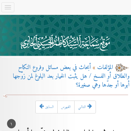
المؤلفات
»
أبحاث في بعض مسائل وفروع النكاح
والطلاق أو الفسخ / هل يثبت الخيار بعد البلوغ لمن زوّجها
أبوها أو جدّها وهي صغيرة؟
التـالـي
الفهرس
السابق
۱