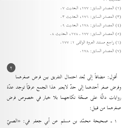
(۲) المصدر السابق: ۲۷۷، الحديث ۷.
(۳) المصدر السابق: ۲۷٦، الحديث ۳.
(٤) المصدر السابق: ۲۷۸، الحديث ۹.
(٥) المصدر السابق: ۲۷۷ ـ ۲۷۸، الحديث ۸.
(٦) راجع مستند العروة الوثقى ۲: ۲۷۷.
(۷) المصدر السابق: ۲۷۸.
۲
أقول: مضافاً إلى بُعد احتمال التفريق بين فرض صغرهما
وفرض صغر أحدهما إلى حدّ لايعتبر هذا الجمع عرفيّاً توجد عدّة
روايات دالّة على صحّة نكاحهما بلا خيار في خصوص فرض
صغرهما من قبيل:
۱ ـ صحيحة محمّد بن مسلم عن أبي جعفر في: «الصبيّ