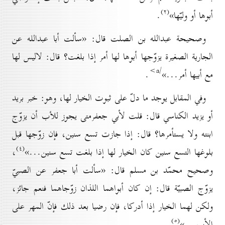
(۲)
أبوها أو وليّها»
.
وصحيحة عبدالله بن الصلت قال: «سألت أبا عبدالله عن
الجارية الصغيرة يزوّجها أبوها لها أمر إذا بلغت؟ قال: لاليس لها
/a>
مع أبيها أمر...»
.
وفي المقابل يوجد ما دلّ على ثبوت الخيار لها، وهو: خبر بريد
أو يزيد الكناسي قال: قلت لأبي جعفرمتى يجوز للأب أن يزوّج
ابنته ولا يستأمرها؟ قال: إذا جازت تسع سنين، فإن زوّجها قبل
(٤)
بلوغها التسع سنين كان الخيار لها إذا بلغت تسع سنين...»
،
وصحيح محمّد بن مسلم قال: «سألت أبا جعفر عن الصبيّ
يزوّج الصبيّة قال: إن كان أبواهما اللذان زوّجاهما فنعم جائز،
ولكن لهما الخيار إذا أدركا، فإن رضيا بعد ذلك فإنّ المهر على
(٥)
الأب...»
.