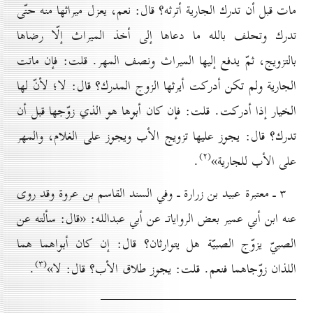
مات قبل أن تدرك الجارية أترثه؟ قال: نعم، يعزل ميراثها منه حتّى
تدرك وتحلف بالله ما دعاها إلى أخذ الميراث إلّا رضاها
بالتزويج، ثمّ يدفع إليها الميراث ونصف المهر. قلت: فإن ماتت
الجارية ولم تكن أدركت أيرثها الزوج المدرك؟ قال: لا؛ لأنّ لها
الخيار إذا أدركت. قلت: فإن كان أبوها هو الذي زوّجها قبل أن
تدرك؟ قال: يجوز عليها تزويج الأب ويجوز على الغلام، والمهر
(۲)
على الأب للجارية»
.
۳ ـ معتبرة عبيد بن زرارة ـ وفي السند القاسم بن عروة وقد روى
عنه ابن أبي عمير بعض الرواياتـ عن أبي عبدالله: «قال: سألته عن
الصبيّ يزوّج الصبيّة هل يتوارثان؟ قال: إن كان أبواهما هما
(۳)
اللذان زوّجاهما فنعم. قلت: يجوز طلاق الأب؟ قال: لا»
.