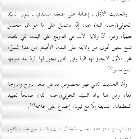
والحديث الأوّل ـ إضافة على ضعفه السندي ـ يقول السيّد
الخوئي(رحمه الله) عنه: إنّه مشتمل على ما هو غير محتمل
فقهيّاً، وهو: أنّ ولاية الأب في التزويج على البنت التي بلغت
تسع سنين أقوى من ولايته على البنت الأصغر من هذا السنّ،
ففي الأوّل لايجوز لها الردّ وفي الثاني يجوز لها الردّ بعد بلوغها
(٦)
تسع سنين
.
وأمّا الحديث الثاني فهو مخصوص بفرض صغر الزوج والزوجة
معاً، ومن هنا يراه السيّد الخوئي(رحمه الله) صالحاً لتقييد
(۷)
المطلقات السابقة إلّا مع ثبوت إجماع على خلافه
.
(۱) الوسائل ۲٠: ۲۷٥ بحسب طبعة آل البيت، الباب. من عقد النكاح،
الحديث ۱.