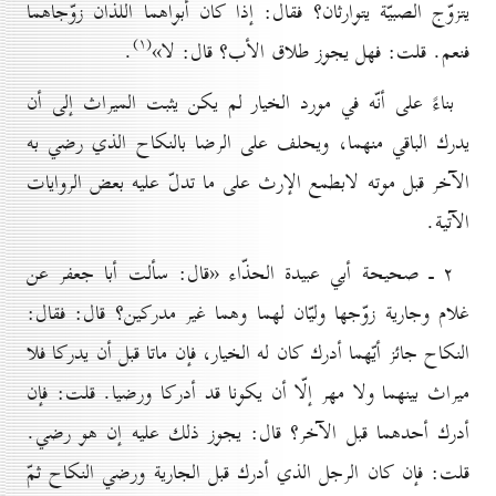
يتزوّج الصبيّة يتوارثان؟ فقال: إذا كان أبواهما اللذان زوّجاهما
(۱)
فنعم. قلت: فهل يجوز طلاق الأب؟ قال: لا»
.
بناءً على أنّه في مورد الخيار لم يكن يثبت الميراث إلى أن
يدرك الباقي منهما، ويحلف على الرضا بالنكاح الذي رضي به
الآخر قبل موته لابطمع الإرث على ما تدلّ عليه بعض الروايات
الآتية.
۲ ـ صحيحة أبي عبيدة الحذّاء «قال: سألت أبا جعفر عن
غلام وجارية زوّجها وليّان لهما وهما غير مدركين؟ قال: فقال:
النكاح جائز أيّهما أدرك كان له الخيار، فإن ماتا قبل أن يدركا فلا
ميراث بينهما ولا مهر إلّا أن يكونا قد أدركا ورضيا. قلت: فإن
أدرك أحدهما قبل الآخر؟ قال: يجوز ذلك عليه إن هو رضي.
قلت: فإن كان الرجل الذي أدرك قبل الجارية ورضي النكاح ثمّ