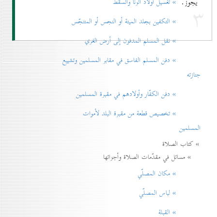
يجوز.
» تغسيل أولاد الزنا والسقط
۳
» التكفين بجلد الميتة أو النجس أو المتنجّس
» نقل المسلم المدفون إلی أرض الغري
» دفن المسلم الفاسق في مقابر المسلمين وتشييع
جنازته
» دفن الكفّار وأولادهم في مقبرة المسلمين
» تخصيص قطعة من مقبرة البلد لأموات
المسلمين
» كتاب الصلاة
» مسائل في مقدّمات الصلاة وأجزائها
» مكان المصلّي
» لباس المصلّي
» القبلة