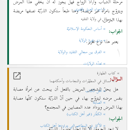
مرحلة الشباب وأراد الزواج فهل يجوز له أن يخفي هذا المرض
» إجزاء العمل بالفتوی
ويتزوّج بامرأة غير مريضة؟ وهنا طبعاً ستكون الذرّيّة نصفها مريضة
» مسائل في ولاية الفقيه
بهذا المرض.
» أساس الحكومة الإسلاميّة
الجواب:
» مدی نفوذ الولاية
يعتبر هذا نوع تغرير.
۱
» الفرق بين مجالي التقليد والولاية
» تعدّد الولايات
» كتاب الطهارة
السؤال:
» مسائل في المطهّرات والنجاسات وأحكامهما
هل يحقّ للشخص المريض بالفعل أن يبحث عن امرأة مصابة
» أهل الكتاب
بنفس مرضه ليتزوّج بها، في حين أنّ الذرّيّة ستكون كلّها مصابة
» الصابئة
بهذا المرض ويزداد عدد المصابين في المجتمع؟
» الكفّار (غير أهل الكتاب)
الجواب:
» الأكل في المطاعم التي يتراودها أهل الكتاب
لا تبعد الحرمة، إلّا إذا تجنّبا حصول الذرّيّة.