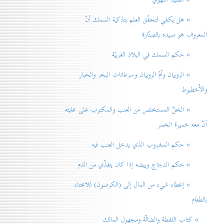
» هل يكفي لتحقّق العلم بتذكية السمك أنّ
المعروف هو صيده بالصنّارة
» حكم السمك في البلاد الغربيّة
» الروبيان واُمّ الروبيان وسرطانات البحر والحبار
والاُخطبوط
» الخلّ المستخلص من العنب والمكتوب على علبته
أنّ معه خميرة الخمر
» حكم المشروب الذي يدخل العنب فيه
» حكم الدجاج وبيضه إذا كان يتغذّي من الدم
» إعطاء شيء من المال إلی (الكرصون) للاعتناء
بالطعام
» كتاب اللقطة والضالّة ومجهول المالك