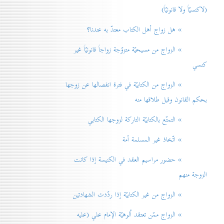
(لاكنسيّاً ولا قانونيّاً)
» هل زواج أهل الكتاب معتدّ به عندنا؟
» الزواج من مسيحيّة متزوّجة زواجاً قانونيّاً غير
كنسي
» الزواج من الكتابيّة في فترة انفصالها عن زوجها
بحكم القانون وقبل طلاقها منه
» التمتّع بالكتابيّة التاركة لزوجها الكتابي
» اتّخاذ غير المسلمة أمة
» حضور مراسيم العقد في الكنيسة إذا كانت
الزوجة منهم
» الزواج من غير الكتابيّة إذا ردّدت الشهادتين
» الزواج ممّن تعتقد اُلوهيّة الإمام علي (عليه