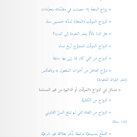
» زواج المتعة إذا حصلت في مقدّماته محرّمات
» الزواج الموقّت (المتعة) لمدّة خمسين سنة
» هل الزنا بالاُمّ ينشر الحرمة إلی البنت؟
» الزواج الموقّت للمتزوّج أربع نساء
» الزواج من التي كان قد زنی بها سابقاً
» تزوّج الفاعل من أخوات المفعول به وبالعكس
(نشر اللواط للحرمة)
» مسائل في الزواج (الموقّت أو الدائم) من غير المسلمة
» الزواج من الكتابيّة
» الزواج من الفتاة التي لم تبلغ السنّ القانوني
(۱۸ سنة)
» التمتّع بمسيحيّة مرتبطة بآخر بعلاقة غير شرعيّة