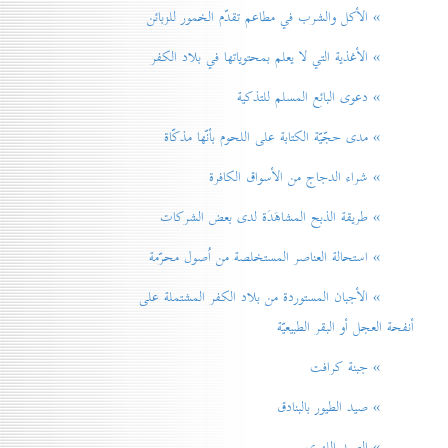
» الأكل والشرب في مطاعم تقدّم الخمور للزبائن
» الأغذية التي لا يعلم بمحتوياتها في بلاد الكفر
» دعوی البائع المسلم للتذكية
» مدی حجّيّة الكتابة على اللحوم بأنّها مذكّاة
» شراء الدجاج من الأسواق الكافرة
» طريقة الذبح المشاهَدَة لدی بعض الشركات
» استحالة العناصر المستخلصة من اُصول محرّمة
» الأجبان المستوردة من بلاد الكفر المشتملة على
أنفحة العجل أو البقر الطبيعيّة
» جبنة كرافت
» صيد الطيور بالبنادق
» الصيد اللهوي