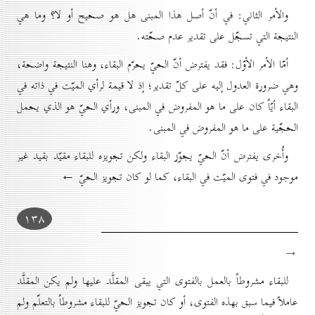
والأمر الثاني: في أنّ أصل هذا المبنى هل هو صحيح أو لا؟ وما هي
النتيجة التي تسجّل على تقدير عدم صحّته.
أمّا الأمر الأوّل: فقد يفترض أنّ الحيّ يحرّم البقاء، وهنا النتيجة واضحة،
وهي ضرورة العدول إليه على كلّ تقدير؛ إذ لا قيمة لرأي الميّت في ذاته في
البقاء أيّاً كان على ما هو المفروض في المبنى، ورأي الحيّ هو الذي يحمل
الحجّية على ما هو المفروض في المبنى.
وأُخرى يفترض أنّ الحيّ يجوّز البقاء ولكن تجويزه للبقاء مقيّد بقيد غير
موجود في فتوى الميّت في البقاء، كما لو كان تجويز الحيّ ←
۱۳۸
→
للبقاء مشروطاً بالعمل بالفتوى التي يبقى المقلَّد عليها ولم يكن المقلَّد
عاملاً فيما سبق بهذه الفتوى، أو كان تجويز الحيّ للبقاء مشروطاً بالتعلّم ولم