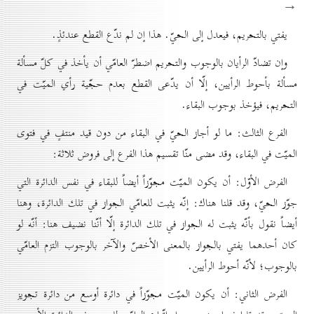
→
يفتي بالتحريم، فيعدل إلى الحيّ. هذا إن لم ندّع القطع عندئذٍ.
وإن تضادّ الرأيان بالوجوب والتحريم اضطرّ العامّي أن يأخذ في كلّ مسألة
مسألة بأحوط الرأيين، إلّا أن يدّعى القطع بعدم حجّية رأي الميّت في
التحريم، فيؤخذ بوجوب البقاء.
الفرع الثالث: ما لو أجاز الحيّ في البقاء من دون قيد منتفٍ في فتوى
الميّت في البقاء، وقد مضی منّا تقسيم هذا الفرع إلى فروض ثلاثة:
الفرض الأوّل: أن يكون الميّت مجوّزاً أيضاً للبقاء في نفس الدائرة التي
جوّز الحيّ، وقد قلنا هناك: إنّه يثبت للعامّي الجواز في تلك الدائرة، وهنا
أيضاً نقول بأنّه يثبت له الجواز في تلك الدائرة إلّا أنّنا نضيف هنا: أنّه لو
كان أحدهما يفتي بالجواز بالمعنى الأخصّ والآخر بالوجوب التزم العامّي
بالوجوب؛ لأنّه أحوط الرأيين.
الفرض الثاني: أن يكون الميّت مجوّزاً في دائرة أوسع من دائرة تجويز