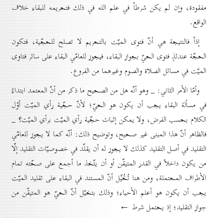
مفقودة، وإن لم يكن شرطاً في علم الله في ذلك فتحريمه للبقاء خلاف
الواقع.
إذاً فالنتيجة هي أنّ فتوى الميّت بالتحريم لا تصلح للحجّية، فتكون
الحجّة عندئذٍ فتوى الحيّ بجواز البقاء، فيجوز للعامّي البقاء على سائر فتاوى
الميّت في مسائل الصلاة والصوم وغيرهما من الفروع.
وأمّا الأمر الثاني: _ وهو أنّه هل من الصحيح ما ذكر من أنّ المعتمد ابتداءً
في مسألة البقاء يجب أن يكون هو الحيّ؛ لأنّ حجّية رأي الميّت أوّل
الكلام بحسب الفرض، ولا يمكن إثبات حجّية رأي الميّت برأي الميّت؟ _
فالظاهر أنّ هذا المبنى غير صحيح، وتوضيح ذلك: أنّه كما لا يجوز للعامّي
التقليد في أصل التقليد كذلك لا يجوز له أن يقلّد في خصوصيّات التقليد إلّا
من يكون داخلاً في القدر المتيقّن أو أن يتّخذ ما أجمع على صحّته تمام
الأطراف المحتملة، ومن هنا تُخُيِّل أنّ المستند في البقاء على تقليد الميّت
يجب أن يكون هو أعلم الأحياء؛ وذلك بتخيّل أنّ الحيّ هو المتيقّن من
جواز التقليد؛ إذ يحتمل شرط ←