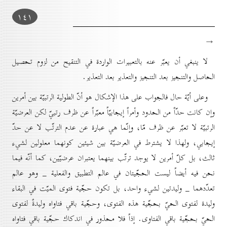
۱٤۱
→
لا ينبغي أن يعبّر عنه بالتعبيرات الواردة في التنقيح من لزوم تحصيل
الحاصل والتنجيز بعد التنجيز والتعذير بعد التعذير.
وعلى أيّة حال فالجواب على هذا الإشكال هو أنّ الطولية الرتبيّة بين أمرين
وإن كانت حدّاً من الحدود وأمراً إيجابيّاً معبّراً عن ظرف رتبيّ لكن العرضيّة
الرتبيّة لا تعبّر عن ظرف مّا، وإنّما هي عبارة عن عدم الترتّب لا عن حدّ
إيجابي، ولهذا لا يشترط في العرضيّة بين شيئين كونهما معلولين لشيء
ثالث، بل كلّ أمرين لا يوجد ترتّب بينهما يعتبران عرضيّين، كما أنّه فيما
نحن فيه أيضاً ليست الحجّيتان في عالم التطبيق والفعلية _ وهو عالم
تعدّدهما _ وليدتين لشيء واحد، بل تكون حجّية فتوى الميّت في البقاء
وليدة لفتوى الحيّ بحجّية هذه الفتوى، وحجّية باقي فتاواه وليدةً لفتوى
الحيّ بحجّية باقي الفتاوى. إذاً فلا محذور في اندكاك حجّية باقي فتاواه