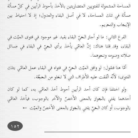
المساحة المشمولة للفتويين المتضاربتين بالأخذ بأحوط الرأيين في كلّ مسألة
مسألة في تلك المساحة، لا في أصل البقاء والعدول؛ إذ لا احتياط بين
الإيجاب والتحريم.
الفرع الثاني: ما لو أجاز الحيّ البقاء بقيد غير موجود في فتوى الميّت في
البقاء، وقد قلنا هناك: إنّ العامّي يأخذ برأي الحيّ في البقاء في مسائل
صلاته وصومه ونحوهما.
أمّا هنا فنقول: لو وافق الميّت الحيّ في فتواه في البقاء عمل العامّي بتلك
الفتوى؛ لأنّه اتّفقت عليه الأطراف التي لا تخلو من الحجّة.
ولو اختلفا فإن كان أحد الرأيين أحوط أخذ العامّي به، كما لو كان
أحدهما يفتي بالجواز بالمعنى الأخصّ والآخر بالوجوب، فيأخذ العامّي
بالوجوب، أو كان الحيّ يفتي بالجواز بالمعنى الأخصّ والميّت ←
۱٥۲