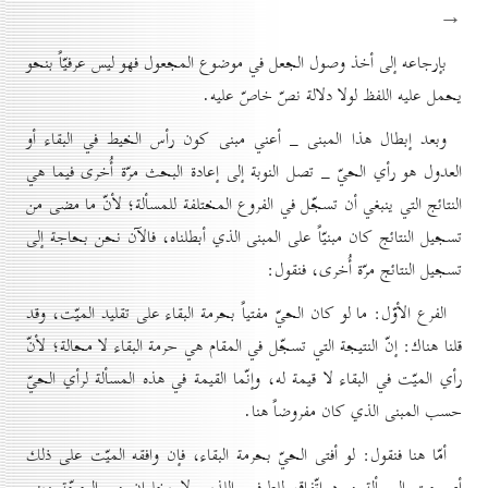
→
بإرجاعه إلى أخذ وصول الجعل في موضوع المجعول فهو ليس عرفيّاً بنحو
يحمل عليه اللفظ لولا دلالة نصّ خاصّ عليه.
وبعد إبطال هذا المبنى _ أعني مبنى كون رأس الخيط في البقاء أو
العدول هو رأي الحيّ _ تصل النوبة إلى إعادة البحث مرّة أُخرى فيما هي
النتائج التي ينبغي أن تسجّل في الفروع المختلفة للمسألة؛ لأنّ ما مضى من
تسجيل النتائج كان مبنيّاً على المبنى الذي أبطلناه، فالآن نحن بحاجة إلى
تسجيل النتائج مرّة أُخرى، فنقول:
الفرع الأوّل: ما لو كان الحيّ مفتياً بحرمة البقاء على تقليد الميّت، وقد
قلنا هناك: إنّ النتيجة التي تسجّل في المقام هي حرمة البقاء لا محالة؛ لأنّ
رأي الميّت في البقاء لا قيمة له، وإنّما القيمة في هذه المسألة لرأي الحيّ
حسب المبنى الذي كان مفروضاً هنا.
أمّا هنا فنقول: لو أفتى الحيّ بحرمة البقاء، فإن وافقه الميّت على ذلك
أصبحت المسألة مورد اتّفاق للطرفين اللذين لا يخلوان من الحجّة وبنى