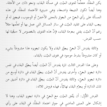
يكن المقلَّد متعلّماً لفتوى الميّت في مسألة البقاء، ونحو ذلك من الأمثلة.
وهنا أيضاً تكون النتيجة واضحة، وهي ضرورة الاعتماد للمقلَّد في هذه
المسألة على رأي الحيّ من الجواز بالمعنى الأخصّ أو الوجوب، فيجوز له أو
يجب البقاء على تقليد الميّت في سائر المسائل التي عمل بها أو تعلّمها مثلاً
رغم أنّ الميّت يفتي بحرمة البقاء، فإنّ هذه الفتوى بالخصوص لا حجّية لها
حسب الفرض.
وثالثة يفترض أنّ الحيّ يجوّز البقاء ولا يكون تجويزه هذا مشروطاً بشيء
أو كان مشروطاً بشرط موجود في فتوى الميّت بالبقاء.
وعلى هذا الفرض الثالث تارة يفترض أنّ الميّت أيضاً يجوّز البقاء في نفس
دائرة تجويز الحيّ، وأُخرى يفترض أنّ الميّت يجوّز البقاء في دائرة أوسع من
دائرة تجويز الحيّ، وثالثة يفترض أنّ الميّت يجوّز البقاء في دائرة أضيق من
تلك الدائرة أو يحرّم البقاء نهائيّاً، فهذه فروض ثلاثه:
الفرض الأوّل: أن يتّفق الميّت مع الحيّ في دائرة تجويز البقاء، وهنا لا
إشكال على المبنى الماضي في جواز اعتماد المقلَّد في البقاء على رأي