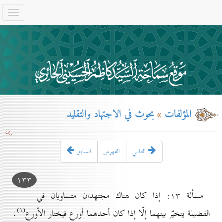
المؤلفات
»
بحوث في الاجتهاد والتقليد
التـالـي
الفهرس
السابق
۱۳۳
مسألة ۱۳: إذا كان هناك مجتهدان متساويان في
(۱)
الفضيلة يتخيّر بينهما إلّا إذا كان أحدهما أورع فيختار الأورع
.