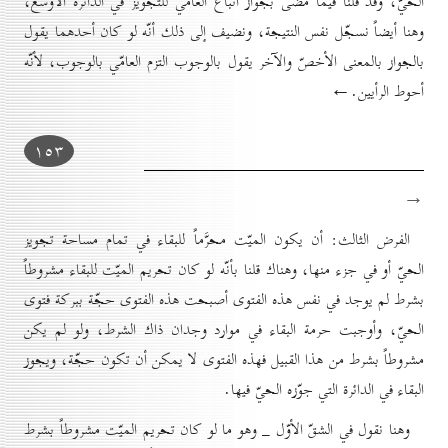
الحيّ، وقد قلنا فيما مضى بجواز اتّباع العامّي للتجويز في الدائرة الأوسع،
وهنا أيضاً نسجّل نفس النتيجة، ونضيف إلى ذلك أنّه لو كان أحدهما يقول
بالجواز بالمعنى الأخصّ والآخر يقول بالوجوب التزم العامّي بالوجوب، لأنّه
أحوط الرأيين.←
۱٥۳
→
الفرض الثالث: أن يكون الميّت محرَّماً للبقاء في تمام مساحة تجويز
الحيّ أو في جزء منها، وهناك قلنا بأنّه لو كان تحريم الميّت للبقاء مشروطاً
بشرط لم يوجد في نفس هذه الفتوى أصبحت هذه الفتوى حجّة ببركة فتوى
الحيّ، وأوجبت حرمة البقاء في موارد وجدان ذاك الشرط، ولو لم يكن
مشروطاً بشرط من هذا القبيل فهذه الفتوى لا يمكن أن تكون حجّة، ويجوز
البقاء في الدائرة التي جوّزه الحيّ فيها.
وهنا نقول في الشقّ الأوّل _ وهو ما لو كان تحريم الميّت مشروطاً بشرط