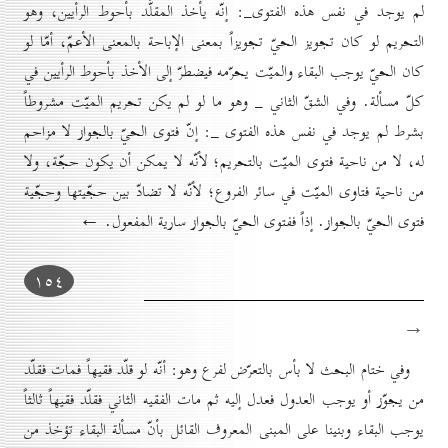
لم يوجد في نفس هذه الفتوى_: إنّه يأخذ المقلَّد بأحوط الرأيين، وهو
التحريم لو كان تجويز الحيّ تجويزاً بمعنى الإباحة بالمعنى الأعمّ، أمّا لو
كان الحيّ يوجب البقاء والميّت يحرّمه فيضطرّ إلى الأخذ بأحوط الرأيين في
كلّ مسألة. وفي الشقّ الثاني _ وهو ما لو لم يكن تحريم الميّت مشروطاً
بشرط لم يوجد في نفس هذه الفتوى _: إنّ فتوى الحيّ بالجواز لا مزاحم
له، لا من ناحية فتوى الميّت بالتحريم؛ لأنّه لا يمكن أن يكون حجّة، ولا
من ناحية فتاوى الميّت في سائر الفروع؛ لأنّه لا تضادّ بين حجّيتها وحجّية
فتوى الحيّ بالجواز. إذاً ففتوى الحيّ بالجواز سارية المفعول. ←
۱٥٤
→
وفي ختام البحث لا بأس بالتعرّض لفرع وهو: أنّه لو قلّد فقيهاً فمات فقلّد
من يجوّز أو يوجب العدول فعدل إليه ثم مات الفقيه الثاني فقلّد فقيهاً ثالثاً
يوجب البقاء وبنينا على المبنى المعروف القائل بأنّ مسألة البقاء تؤخذ من