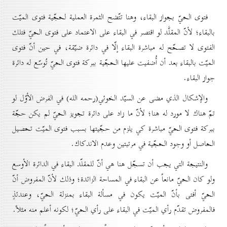
فتوى الحيّ بجواز البقاء، وهنا تتّضح الثمرة العملية لحجّية فتوى الميّت
بالبقاء؛ لأنّ المقلَّد لو اقتصر في البقاء على الاعتماد على فتوى الحيّ فتلك
الفتوى لا تصحّح له مباشرة البقاء إلّا في دائرة ضيّقة، في حين أنّ فتوى
الميّت بالبقاء بعد أن أُضفيت عليها الحجّية ببركة فتوى الحيّ تُوسّع له دائرة
جواز البقاء.
والإشكال الذي مضى عن السيّد الخوئي(رحمه الله) في الفرض الأوّل لو
تمّ هناك لا مورد له هنا؛ لأنّ ما زاد على دائرة تجويز الحيّ لم يكن حجّة
ببركة فتوى الحيّ مباشرة كي يلزم من حجّيتها بسبب فتوى الميّت تحصيل
الحاصل أو وجود الحجّية في مرتبتين وعدم الاندكاك.
والنتيجة التي يجب أن تسجّل هنا هي أنّ للمقلّد البقاء في الدائرة الأوسع
ولو كان الحيّ مانعاً عن البقاء في المساحة الزائدة؛ وذلك لأنّ المفروض أنّ
الحيّ أفتى بأنّ الميّت يكون في مسألة البقاء بمنزلة الحيّ، وعندئذٍ
فالمفروض تقدّم رأي الميّت في البقاء على رأي الحيّ؛ لكونه أعلم منه مثلاً.