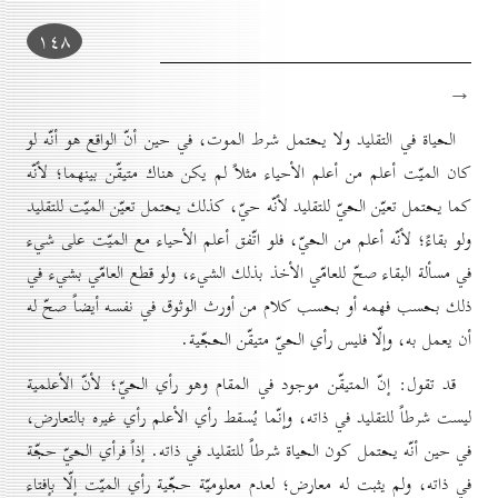
۱٤۸
→
الحياة في التقليد ولا يحتمل شرط الموت، في حين أنّ الواقع هو أنّه لو
كان الميّت أعلم من أعلم الأحياء مثلاً لم يكن هناك متيقّن بينهما؛ لأنّه
كما يحتمل تعيّن الحيّ للتقليد لأنّه حيّ، كذلك يحتمل تعيّن الميّت للتقليد
ولو بقاءً؛ لأنّه أعلم من الحيّ، فلو اتّفق أعلم الأحياء مع الميّت على شيء
في مسألة البقاء صحّ للعامّي الأخذ بذلك الشيء، ولو قطع العامّي بشيء في
ذلك بحسب فهمه أو بحسب كلام من أورث الوثوق في نفسه أيضاً صحّ له
أن يعمل به، وإلّا فليس رأي الحيّ متيقّن الحجّية.
قد تقول: إنّ المتيقّن موجود في المقام وهو رأي الحيّ؛ لأنّ الأعلمية
ليست شرطاً للتقليد في ذاته، وإنّما يُسقط رأي الأعلم رأي غيره بالتعارض،
في حين أنّه يحتمل كون الحياة شرطاً للتقليد في ذاته. إذاً فرأي الحيّ حجّة
في ذاته، ولم يثبت له معارض؛ لعدم معلوميّة حجّية رأي الميّت إلّا بإفتاء