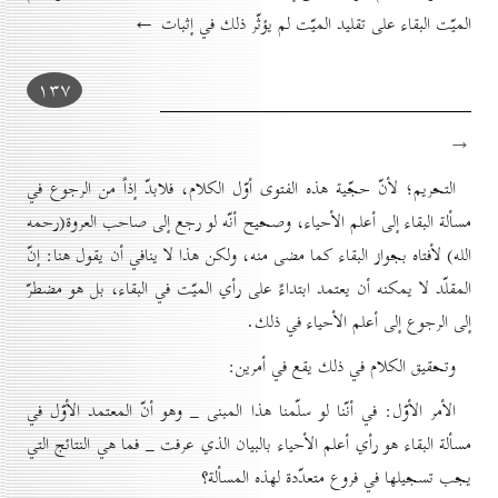
الميّت البقاء على تقليد الميّت لم يؤثّر ذلك في إثبات ←
۱۳۷
→
التحريم؛ لأنّ حجّية هذه الفتوى أوّل الكلام، فلابدّ إذاً من الرجوع في
مسألة البقاء إلى أعلم الأحياء، وصحيح أنّه لو رجع إلى صاحب العروة(رحمه
الله) لأفتاه بجواز البقاء كما مضى منه، ولكن هذا لا ينافي أن يقول هنا: إنّ
المقلّد لا يمكنه أن يعتمد ابتداءً على رأي الميّت في البقاء، بل هو مضطرّ
إلى الرجوع إلى أعلم الأحياء في ذلك.
وتحقيق الكلام في ذلك يقع في أمرين:
الأمر الأوّل: في أنّنا لو سلّمنا هذا المبنى _ وهو أنّ المعتمد الأوّل في
مسألة البقاء هو رأي أعلم الأحياء بالبيان الذي عرفت _ فما هي النتائج التي
يجب تسجيلها في فروع متعدّدة لهذه المسألة؟