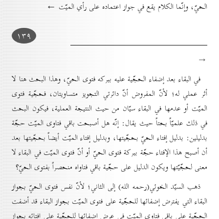
الحيّ، وإنّما الكلام يقع في جواز اعتماده على رأي الميّت ←
۱۳۹
→
في البقاء بعد إضفاء الحجّية عليه ببركه فتوى الحيّ، وهذا البحث هنا لا
أثر عملي له؛ لأنّ المفروض أنّ دائرتي التجويز متساويتان، فحجّية فتوى
الميّت أو عدمها في البقاء سيّان من حيث النتيجة العملية، فيكون البحث
في ذلك علميّاً بحتاً حيث يقال: إنّه هل أصبحت باقي فتاوى الميّت حجّة
بدليلين: بدليل إفتاء الحيّ بحجّيتها، وبدليل إفتاء الميّت أيضاً بحجّيتها بعد
أن أصبح هذا الإفتاء حجّة ببركة فتوى الحيّ أو أنّ فتوى الميّت في البقاء لا
معنى لحجّيّتها ويكون الدليل على حجّية باقي فتاواه منحصراً بفتوى الحيّ؟
ذهب السيّد الخوئي(رحمه الله) إلى الثاني؛ لأنّ نفس فتوى الحيّ بجواز
البقاء التي يفترض إضفائها للحجّية على فتوى الميّت بجواز البقاء قد أضفت
الحجّية على باقي فتاوى الميّت في عرض إضفائها للحجّية على إفتائه بجواز