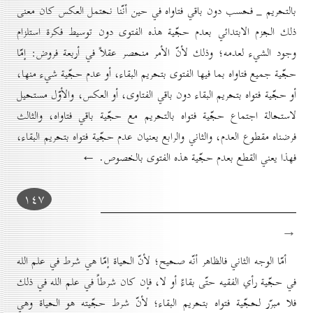
بالتحريم _ فحسب دون باقي فتاواه في حين أنّنا نحتمل العكس كان معنى
ذلك الجزم الابتدائي بعدم حجّية هذه الفتوى دون توسيط فكرة استلزام
وجود الشيء لعدمه؛ وذلك لأنّ الأمر منحصر عقلاً في أربعة فروض: إمّا
حجّية جميع فتاواه بما فيها الفتوى بتحريم البقاء، أو عدم حجّية شيء منها،
أو حجّية فتواه بتحريم البقاء دون باقي الفتاوى، أو العكس، والأوّل مستحيل
لاستحالة اجتماع حجّية فتواه بالتحريم مع حجّية باقي فتاواه، والثالث
فرضناه مقطوع العدم، والثاني والرابع يعنيان عدم حجّية فتواه بتحريم البقاء،
فهذا يعني القطع بعدم حجّية هذه الفتوى بالخصوص. ←
۱٤۷
→
أمّا الوجه الثاني فالظاهر أنّه صحيح؛ لأنّ الحياة إمّا هي شرط في علم الله
في حجّية رأي الفقيه حتّى بقاءً أو لا، فإن كان شرطاً في علم الله في ذلك
فلا مبرّر لحجّية فتواه بتحريم البقاء؛ لأنّ شرط حجّيته هو الحياة وهي