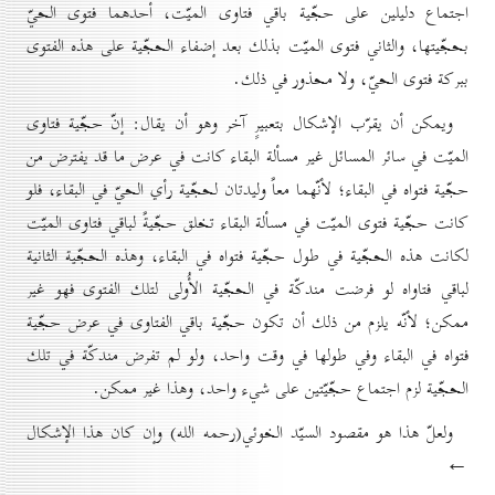
اجتماع دليلين على حجّية باقي فتاوى الميّت، أحدهما فتوى الحيّ
بحجّيتها، والثاني فتوى الميّت بذلك بعد إضفاء الحجّية على هذه الفتوى
ببركة فتوى الحيّ، ولا محذور في ذلك.
ويمكن أن يقرّب الإشكال بتعبيرٍ آخر وهو أن يقال: إنّ حجّية فتاوى
الميّت في سائر المسائل غير مسألة البقاء كانت في عرض ما قد يفترض من
حجّية فتواه في البقاء؛ لأنّهما معاً وليدتان لحجّية رأي الحيّ في البقاء، فلو
كانت حجّية فتوى الميّت في مسألة البقاء تخلق حجّيةً لباقي فتاوى الميّت
لكانت هذه الحجّية في طول حجّية فتواه في البقاء، وهذه الحجّية الثانية
لباقي فتاواه لو فرضت مندكّة في الحجّية الأُولى لتلك الفتوى فهو غير
ممكن؛ لأنّه يلزم من ذلك أن تكون حجّية باقي الفتاوى في عرض حجّية
فتواه في البقاء وفي طولها في وقت واحد، ولو لم تفرض مندكّة في تلك
الحجّية لزم اجتماع حجّيّتين على شيء واحد، وهذا غير ممكن.
ولعلّ هذا هو مقصود السيّد الخوئي(رحمه الله) وإن كان هذا الإشكال
←