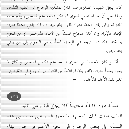
كان يجوّز شهيدنا الصدر(رحمه الله) لمقلّديه الرجوع إلى الفقيه الثالث.
وهذا يعني أنّ احتياطاته في الفتوى لم تكن نتيجة عدم الفحص، وأنّه(رحمه
الله) لم يكن يفتي بخطأ مدرك القول بالترخيص، وكان يفتي بخطأ مدرك
الإفتاء بالإلزام وإن كان يتحرّج نفسيّاً من الإفتاء بالترخيص أو من الجزم
بصحّته، فكانت النتيجة هي الإجازة لمقلَّديه في الرجوع إلى من يفتي
بالترخيص.
أمّا لو كان الاحتياط في الفتوى نتيجة عدم تكميل الفحص أو كان لا
يجزم بخطأ مدرك الإفتاء بالإلزام فلابدّ من الالتزام في الرجوع في التقليد إلى
الغير بقيد الأعلم فالأعلم. ←
۱۳٦
مسألة ۱٥: إذا قلّد مجتهداً كان يجوّز البقاء على تقليد
الميّت فمات ذلك المجتهد لا يجوز البقاء على تقليده في هذه
المسألة بل يجب الرجوع إلى الحيّ الأعلم في جواز البقاء