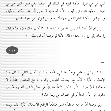
التي هي في طول حجّية فتواه في البقاء في حجّية باقي فتاواه التي هي في
عرض حجّية فتواه في البقاء؛ لأنّ العرضيّة لا تعني إلّا عدم نكتة الطوليّة،
وعدم ثبوت نكتة الطوليّة من جهة لا يمنع عن ثبوتها من جهة أُخری.
والواقع أنّ كلا التقريبين اللذين ذكرناهما للإشكال متلازمان، والجوابان
راجعان إلى روح واحدة؛ وذلك لأنّنا لو فرضنا أنّ العرضيّة ←
۱٤۲
→
ظرف رتبيّ إيجابيّ وحدّ حقيقي، فكما يتمّ الإشكال الثاني كذلك يتمّ
الإشكال الأوّل؛ لأنّه مع إيجابيّة الظرفين يكون ما مع المتقدّم متقدّماً لا
محالة؛ لأنّ ظرف الأب شكّل ظرفاً حقيقيّاً في عالم الرتب للعلم، فكيف
يكون ابن الأخ المتأخّر في الظرف في رتبة عمّه؟!
ولو فرضنا أنّ ما مع المتقدّم ليس مقدّماً فارتفع الإشكال الأوّل فقد ارتفع