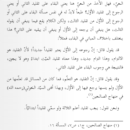
الحيّ، فهل الأخذ من الحيّ هنا يعني البقاء على تقليد الثاني أو يعني
الرجوع إلى تقليد الأوّل؟ طبعاً لابدّ له في نفس مسألة البقاء على الثاني أو
الرجوع إلى الأوّل من تقليد الثالث، ولكن الكلام يقع فيما ينبغي أن يقوله
الثالث، هل ينبغي أن يرجعه إلى الأوّل أو ينبغي أن يبقيه على الثاني؟ هذا
يختلف باختلاف المباني في البقاء، فمثلاً:
قد يقول قائل: إنّ رجوعه إلى الأوّل يعتبر تقليداً جديداً؛ لأنّ التقليد هو
الالتزام، وهذا التزام جديد، وهذا معناه تقليد الميّت ابتداءً وهو لا يجوز،
فالنتيجة هي وجوب البقاء على تقليد الثاني.
وقد يقول قائل: إنّ التقليد هو التعلّم، فما كان من المسائل قد تعلّمها من
الأوّل ولم ينسها يرجع فيها إلى الأوّل، وبهذا أفتى السيّد الخوئي(رحمه الله)
(۱)
في منهاج الصالحين
.
ونحن نقول: يجب تقليد أعلم الثلاثة ولو سمّي تقليداً ابتدائيّاً.
(۱) منهاج الصالحین، ج۱، ص۷، المسألة ۱٦.