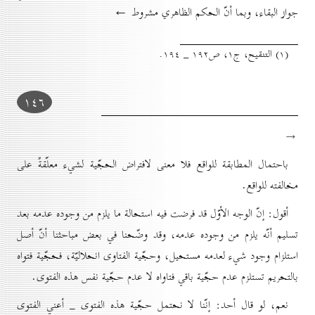
جواز البقاء، وبما أنّ الحكم الظاهري مشروط ←
(۱) التنقيح، ج۱، ص۱۹۲ _ ۱۹٤.
۱٤٦
→
باحتمال المطابقة للواقع فلا معنى لافتراض الحجّية لشيء معلّقةً على
مخالفته للواقع.
أقول: إنّ الوجه الأوّل قد فرضت فيه استحالة ما يلزم من وجوده عدمه بعد
تسليم أنّه يلزم من وجوده عدمه، وقد وضّحنا في بعض مباحثنا أنّ أصل
استلزام وجود شيء لعدمه مستحيل، وحجّية الفتاوى انحلاليّة، فحجّية فتواه
بالتحريم تستلزم عدم حجّية باقي فتاواه لا عدم حجّية نفس هذه الفتوى.
نعم، لو قال أحد: إنّنا لا نحتمل حجّية هذه الفتوى _ أعني الفتوى