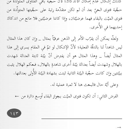
كذلك إشكال عدم إمكان الاندكاك؛ لأنّ حجّية باقي الفتاوى المتولّدة من
حجّية فتوى الحيّ بعد أن لم تكن متقدّمة رتبة على حجّيتها المتولّدة من
فتوى الميّت بالبقاء فهما عرضيّتان، وإذا كانتا عرضيّتين فلا مانع من اندكاك
إحديهما في الأُخرى.
ولعلّه يمكن أن يقرّب الأمر إلى الذهن عرفيّاً بمثال _ وإن كان هذا المثال
ليس شاهداً لنا بالدقّة الفعلية؛ لأنّ الإشكال لو تمّ في المقام يسري إلى هذا
المثال أيضاً _ وهذا المثال هو أن يفترض أنّ بيّنة ثابتة العدالة شهدت
بالهلال وشهدت أيضاً بعدالة بيّنة أُخرى شاهدةٍ بالهلال، فحكم الهلال يثبت
ببيّنتين وإن كانت حجّية البيّنة الثانية ثبتت بشهادة البيّنة الأُولى بعدالتها.
وعلى أيّة حال فالبحث هنا لا ثمرة عملية له.
الفرض الثاني: أن تكون فتوى الميّت بجواز البقاء أوسع دائرة من ←
۱٤۳
→