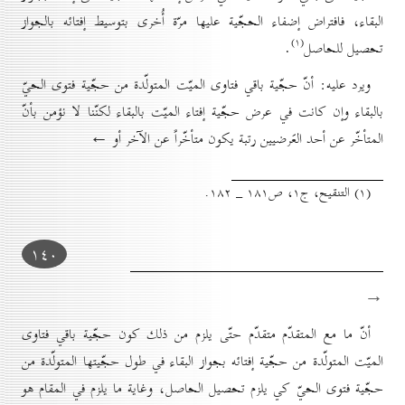
البقاء، فافتراض إضفاء الحجّية عليها مرّة أُخرى بتوسيط إفتائه بالجواز
(۱)
تحصيل للحاصل
.
ويرد عليه: أنّ حجّية باقي فتاوى الميّت المتولّدة من حجّية فتوى الحيّ
بالبقاء وإن كانت في عرض حجّية إفتاء الميّت بالبقاء لكنّنا لا نؤمن بأنّ
المتأخّر عن أحد العَرضيين رتبة يكون متأخّراً عن الآخر أو ←
(۱) التنقيح، ج۱، ص۱۸۱ _ ۱۸۲.
۱٤٠
→
أنّ ما مع المتقدّم متقدّم حتّى يلزم من ذلك كون حجّية باقي فتاوى
الميّت المتولّدة من حجّية إفتائه بجواز البقاء في طول حجّيتها المتولّدة من
حجّية فتوى الحيّ كي يلزم تحصيل الحاصل، وغاية ما يلزم في المقام هو