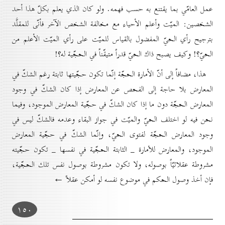
عمل العامّي بما يقتنع به حسب فهمه. ولو كان الذي يعلم بكلّ هذا أحد
الشخصين: الميّت وأعلم الأحياء مع مخالفة الشخص الآخر فأنّى للمقلَّد
بترجيح رأي الحيّ المفضول بالقياس للميّت على رأي الميّت الأعلم من
الحيّ؟! وكيف يصبح ذاك الحيّ قدراً متيقّناً في الحجّية له؟!
هذا، مضافاً إلى أنّ الأمارة الحجّة إنّما تكون حجّيتها ثابتة رغم الشكّ في
المعارض بلا حاجة إلى الفحص عن المعارض إذا كان الشكّ في وجود
المعارض الحجّة دون ما إذا كان الشكّ في حجّية المعارض الموجود، وفيما
نحن فيه لو اختلف الحيّ والميّت في جواز البقاء وعدمه فالشكّ ليس في
وجود المعارض الحجّة لفتوى الحيّ، وإنّما الشكّ في حجّية المعارض
الموجود، والمعارض للأمارة _ الثابتة الحجّية في نفسها _ تكون حجّيته
مشروطة عقلائيّاً بوصوله، ولا تكون مشروطة بوصول نفس تلك الحجّية،
فإن أخذ وصول الحكم في موضوع نفسه لو أمكن عقلاً ←
۱٥٠