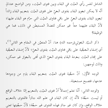
الشامل لنفس رأي الميّت في البقاء وبين فتوى الميّت، ومن الواضح عندئذٍ
أنّه لا يمكن تجويز البقاء بفتوى الحيّ على فتوى الميّت بتحريم البقاء زائداً
تجويز البقاء بفتوى الحيّ على باقي فتاوى الميّت التي حرّم هو البقاء عليها؛
لأنّ البقاء عليهما معاً غير ممكن للتضادّ المستبطن في ذلك، فما هي
الوظيفة؟
(۱)
ذكر السيّد الخوئي(رحمه الله) هنا: أنّ المتعيّن في المقام هو الثاني
،
أي إضفاء الحجّية على باقي فتاوى الميّت بفتوى الحيّ؛ لأنّ إضفاء الحجّية
على إفتاء الميّت بحرمة البقاء بفتوى الحيّ الذي أفتى بالجواز غير ممكن،
وذلك لوجهين:
الوجه الأوّل: أنّ حجّية فتوى الميّت بتحريم البقاء يلزم من وجودها
عدمها، فتصبح مستحيلة.
والوجه الثاني: أنّنا نعلم إجمالاً أنّ فتوى الميّت بالتحريم إمّا خلاف الواقع
أو ليست حجّة؛ لأنّه إن كان البقاء في علم الله جائزاً فالفتوى بالتحريم
خلاف الواقع، وإن كان غير جائز فهذه الفتوى غير حجّة؛ لأنّ حجّيتها تعني