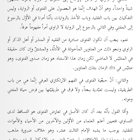
شيئاً واحداً، وهو أنّ الهدف إنّما هو الحصول على الفتوى أو الرواية، وليس
التفكيك بين باب التقليد وباب الأخذ بالروايات بأنّنا أمرنا في الأوّل بالرجوع
إلى المفتي وفي الثاني بالرجوع إلى الرواية لا الراوي أمراً مفهوماً عرفاً.
نعم، يجب أن تكون الفتوى صادرة من الفقيه أو المنذر أو أهل الذكر أو
الراوي ونحو ذلك من العناوين المأخوذة في الأدلّة، والمشتقّ وإن كان حقيقة
في المتلبّس لا الماضي لكن زمان هذا الاستناد هو زمان صدور الفتوى، وهو
متلبّس في ذاك الزمان بتلك العناوين.
والثاني: أنّ حجّية الفتوى في الفهم الارتكازي العرفي إنّما هي من باب
الطريقية، وليست تعبّدية بحتاً، ولا فرق في طريقيّتها بين فرض حياة المفتي
وموته.
وأمّا القول بأنّه بعد أن كان الأصل في تعارض الفتوى هو التساقط لدى
التساوي فتعيين أعلم العلماء من الأوّلين والآخرين من الأحياء والأموات
للتقليد يوجب ما يشبه الإمام الثالث عشر، وهو خلاف ضرورة مذهب
الشيعة، وبهذا تبطل الإطلاقات لو غضّ النضر عن الإشكال السابق، وتثبت