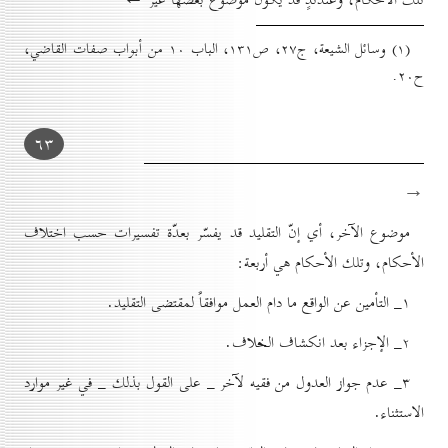
(۱) وسائل الشيعة، ج۲۷، ص۱۳۱، الباب ۱٠ من أبواب صفات القاضي،
ح۲٠.
٦۳
→
موضوع الآخر، أي إنّ التقليد قد يفسّر بعدّة تفسيرات حسب اختلاف
الأحكام، وتلك الأحكام هي أربعة:
۱_ التأمين عن الواقع ما دام العمل موافقاً لمقتضى التقليد.
۲_ الإجزاء بعد انكشاف الخلاف.
۳_ عدم جواز العدول من فقيه لآخر _ على القول بذلك _ في غير موارد
الاستثناء.