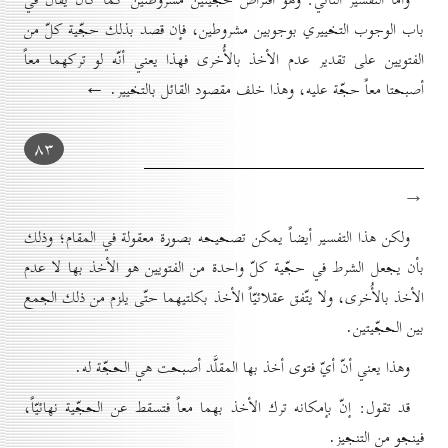
باب الوجوب التخييري بوجوبين مشروطين، فإن قصد بذلك حجّية كلّ من
الفتويين على تقدير عدم الأخذ بالأُخری فهذا يعني أنّه لو تركهما معاً
أصبحتا معاً حجّة عليه، وهذا خلف مقصود القائل بالتخيير. ←
۸۳
→
ولكن هذا التفسير أيضاً يمكن تصحيحه بصورة معقولة في المقام؛ وذلك
بأن يجعل الشرط في حجّية كلّ واحدة من الفتويين هو الأخذ بها لا عدم
الأخذ بالأُخری، ولا يتّفق عقلائيّاً الأخذ بکلتيهما حتّى يلزم من ذلك الجمع
بين الحجّيتين.
وهذا يعني أنّ أيّ فتوى أخذ بها المقلَّد أصبحت هي الحجّة له.
قد تقول: إنّ بإمكانه ترك الأخذ بهما معاً فتسقط عن الحجّية نهائيّاً،
فينجو من التنجيز.