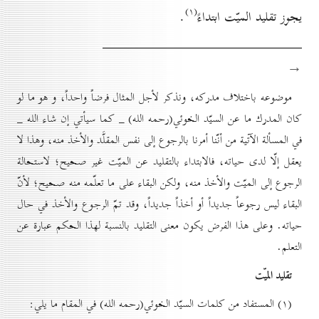
(۱)
يجوز تقليد الميّت ابتداءً
.
→
موضوعه باختلاف مدركه، ونذكر لأجل المثال فرضاً واحداً، و هو ما لو
كان المدرك ما عن السيّد الخوئي(رحمه الله) _ كما سيأتي إن شاء الله _
في المسألة الآتية من أنّنا أمرنا بالرجوع إلى نفس المقلَّد والأخذ منه، وهذا لا
يعقل إلّا لدى حياته، فالابتداء بالتقليد عن الميّت غير صحيح؛ لاستحالة
الرجوع إلى الميّت والأخذ منه، ولكن البقاء على ما تعلّمه منه صحيح؛ لأنّ
البقاء ليس رجوعاً جديداً أو أخذاً جديداً، وقد تمّ الرجوع والأخذ في حال
حياته. وعلى هذا الفرض يكون معنى التقليد بالنسبة لهذا الحكم عبارة عن
التعلم.
تقليد الميّت
(۱) المستفاد من كلمات السيّد الخوئي(رحمه الله) في المقام ما يلي: