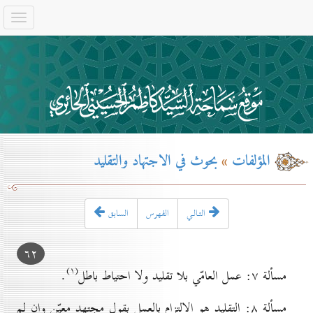
المؤلفات
»
بحوث في الاجتهاد والتقليد
التـالـي
الفهرس
السابق
٦۲
(۱)
مسألة ۷: عمل العامّي بلا تقليد ولا احتياط باطل
.
مسألة ۸: التقليد هو الالتزام بالعمل بقول مجتهد معيّن وإن لم