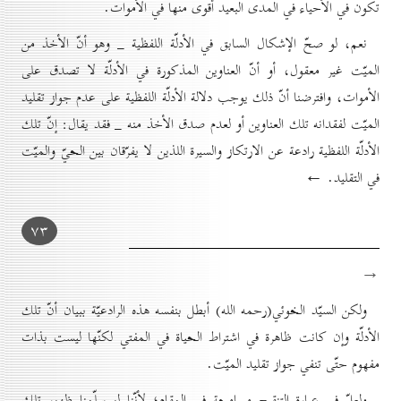
تكون في الأحياء في المدی البعيد أقوى منها في الأموات.
نعم، لو صحّ الإشكال السابق في الأدلّة اللفظية _ وهو أنّ الأخذ من
الميّت غير معقول، أو أنّ العناوين المذكورة في الأدلّة لا تصدق على
الأموات، وافترضنا أنّ ذلك يوجب دلالة الأدلّة اللفظية على عدم جواز تقليد
الميّت لفقدانه تلك العناوين أو لعدم صدق الأخذ منه _ فقد يقال: إنّ تلك
الأدلّة اللفظية رادعة عن الارتكاز والسيرة اللذين لا يفرّقان بين الحيّ والميّت
في التقليد. ←
۷۳
→
ولكن السيّد الخوئي(رحمه الله) أبطل بنفسه هذه الرادعيّة ببيان أنّ تلك
الأدلّة وإن كانت ظاهرة في اشتراط الحياة في المفتي لكنّها ليست بذات
مفهوم حتّى تنفي جواز تقليد الميّت.
ولعلّ في عبارة التنقيح مسامحة في المقام؛ لأنّنا لو سلّمنا ظهور تلك