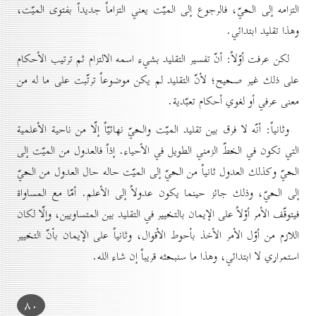
التزامه إلى الحيّ، فالرجوع إلى الميّت يعني التزاماً جديداً بفتوى الميّت،
وهذا تقليد ابتدائي.
لكن عرفت أوّلاً: أنّ تفسير التقليد بشيء اسمه الالتزام ثم ترتيب الأحكام
على ذلك غير صحيح؛ لأنّ التقليد لم يكن موضوعاً ترتّبت على ما له من
معنى عرفي أو لغوي أحكام تعبّدية.
وثانياً: أنّه لا فرق بين تقليد الميّت والحيّ نهائيّاً إلّا من ناحية الأعلمية
التي تكون في الخطّ الزمني الطويل في الأحياء. إذاً فالعدول من الميّت إلى
الحيّ وكذلك العدول ثانياً من الحيّ إلى الميّت حاله حال العدول من الحيّ
إلى الحيّ، وذلك جائز حينما يكون عدولاً إلى الأعلم. أمّا مع المساواة
فيتوقّف الأمر أوّلاً على الإيمان بالتخيير في التقليد بين المتساويين، وإلّا لكان
اللازم من أوّل الأمر الأخذ بأحوط الأقوال، وثانياً على الإيمان بأنّ التخيير
استمراري لا ابتدائي، وهذا ما سنبحثه قريباً إن شاء الله.
۸٠