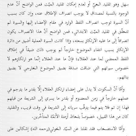
سهل وهو تقليد الحيّ أو لعدم إمكان تقليد الميّت فمن الواضح أنّ عدم
الوجود بالنسبة لمصداق لا يوجب انصراف الإطلاق عنه، وإن كان بسبب
أنّ السيرة توجب انصراف اللفظ الوارد في مقام الإمضاء إليها والسيرة لم
تتحقّق في تقليد الميّت الابتدائي، فمن الواضح أنّ هذا الانصراف يكون
انصرافاً إلى ما عليه الارتكاز بسعته، وإذا كانت السيرة العملية أضيق من دائرة
الارتكاز بسبب انتفاء الموضوع خارجاً لم يوجب ذلك ضيقاً في إطلاق
اللفظ الممضي لما عند العقلاء؛ فإنّ ما عند العقلاء إنّما هو ارتكازهم لا
خصوص سيرتهم التي ضاقت صدفة بضيق الموضوع الخارجي لا بضيق
بنائهم.
وأمّا أنّ السكوت لا يدل على إمضاء ارتكاز العقلاء إلّا بقدر ما يترجم في
عملهم خارجاً في زمن المعصوم أو بقدر ما يسري إلى الشريعة من قبلهم
فهذا إن تم فلا يتم فيما يترقّب سريانه إلى الشريعة في وقت قريب، والتقليد
كان من هذا القبيل، خصوصاً بلحاظ أزمنة الأئمّة المتأخّرين.
وأمّا الاستصحاب فقد نقلنا عن السيّد الخوئي(رحمه الله) إشكالين على