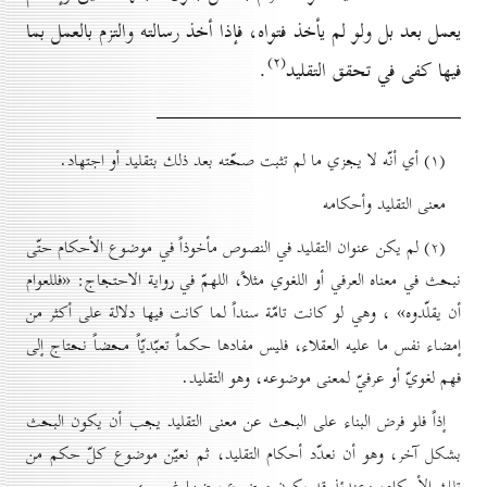
يعمل بعد بل ولو لم يأخذ فتواه، فإذا أخذ رسالته والتزم بالعمل بما
(۲)
فيها كفى في تحقق التقليد
.
(۱) أي أنّه لا يجزي ما لم تثبت صحّته بعد ذلك بتقليد أو اجتهاد.
معنی التقليد وأحکامه
(۲) لم يكن عنوان التقليد في النصوص مأخوذاً في موضوع الأحكام حتّى
نبحث في معناه العرفي أو اللغوي مثلاً، اللهمّ في رواية الاحتجاج: «فللعوام
أن يقلّدوه» ، وهي لو كانت تامّة سنداً لما كانت فيها دلالة على أكثر من
إمضاء نفس ما عليه العقلاء، فليس مفادها حكماً تعبّديّاً محضاً نحتاج إلى
فهم لغويّ أو عرفيّ لمعنى موضوعه، وهو التقليد.
إذاً فلو فرض البناء على البحث عن معنى التقليد يجب أن يكون البحث
بشكل آخر، وهو أن نعدّد أحكام التقليد، ثم نعيّن موضوع كلّ حكم من
تلك الأحكام، وعندئذٍ قد يكون موضوع بعضها غير ←