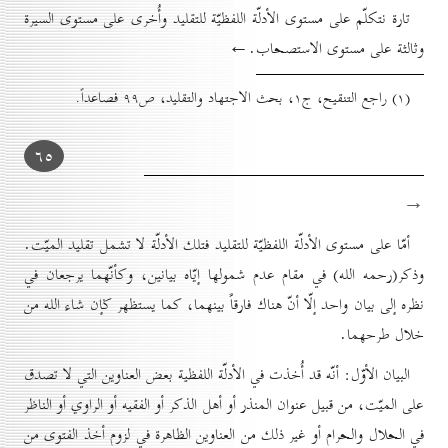
تارة نتكلّم على مستوى الأدلّة اللفظيّة للتقليد وأُخرى على مستوى السيرة
وثالثة على مستوى الاستصحاب.←
(۱) راجع التنقيح، ج۱، بحث الاجتهاد والتقليد، ص۹۹ فصاعداً.
٦٥
→
أمّا على مستوى الأدلّة اللفظيّة للتقليد فتلك الأدلّة لا تشمل تقليد الميّت.
وذكر(رحمه الله) في مقام عدم شمولها إيّاه بيانين، وكأنّهما يرجعان في
نظره إلى بيان واحد إلّا أنّ هناك فارقاً بينهما، كما يستظهر ݢإن شاء الله من
خلال طرحهما.
البيان الأوّل: أنّه قد أُخذت في الأدلّة اللفظية بعض العناوين التي لا تصدق
على الميّت، من قبيل عنوان المنذر أو أهل الذكر أو الفقيه أو الراوي أو الناظر
في الحلال والحرام أو غير ذلك من العناوين الظاهرة في لزوم أخذ الفتوى من