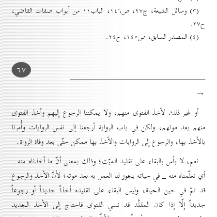
(۳) وسائل الشيعة، ج۲۷، ص۱٤٦، الباب۱۱ من أبواب صفات القاضي،
ح۲۷.
(٤) المصدر السابق، ص۱٤٥، ح۲٤.
٦۷
→
أو غير ذلك لأخذ الفتوى منهم، ولا يمكننا الرجوع إليهم وأخذ الفتوى
منهم بعد موتهم، ولكن في باب الرواية أرجعنا إلى نفس الروايات وأُمرنا
بالأخذ بها، والرجوع إلى الروايات والأخذ بها ممكن حتّى بعد وفاة الرواة.
نعم، لا بأس بالبقاء على تقليد الميّت؛ وذلك بمعنى أنّ ما أخذناه منه _
أي تعلّمناه منه _ في حياته يجوز لنا العمل به بعد موته؛ لأنّ الأخذ والرجوع
قد تمّ في حين الحياة، وليس البقاء على تقليده أخذاً جديداً أو رجوعاً
جديداً إلّا إذا كان المقلَّد قد نسي الفتوى فاحتاج إلى الأخذ الجديد