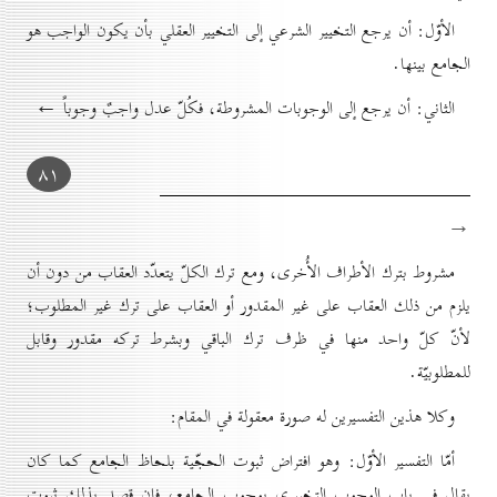
الأوّل: أن يرجع التخيير الشرعي إلی التخيير العقلي بأن يکون الواجب هو
الجامع بينها.
الثاني: أن يرجع إلى الوجوبات المشروطة، فكُلّ عدل واجبٌ وجوباً ←
۸۱
→
مشروط بترك الأطراف الأُخرى، ومع ترك الكلّ يتعدّد العقاب من دون أن
يلزم من ذلك العقاب على غير المقدور أو العقاب على ترك غير المطلوب؛
لأنّ كلّ واحد منها في ظرف ترك الباقي وبشرط تركه مقدور وقابل
للمطلوبيّة.
وكلا هذين التفسيرين له صورة معقولة في المقام:
أمّا التفسير الأوّل: وهو افتراض ثبوت الحجّية بلحاظ الجامع كما كان
يقال في باب الوجوب التخييري بوجوب الجامع، فإن قصد بذلك ثبوت