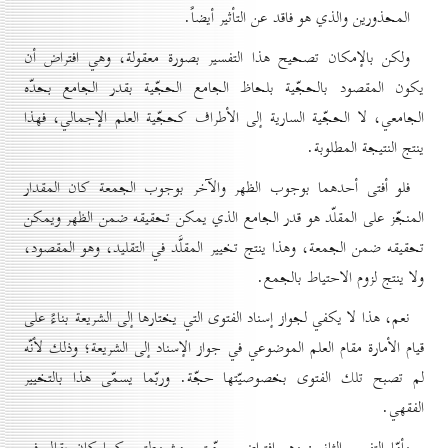
المحذورين والذي هو فاقد عن التأثير أيضاً.
ولكن بالإمكان تصحيح هذا التفسير بصورة معقولة، وهي افتراض أن
يكون المقصود بالحجّية بلحاظ الجامع الحجّية بقدر الجامع بحدّه
الجامعي، لا الحجّية السارية إلى الأطراف كحجّية العلم الإجمالي، فهذا
ينتج النتيجة المطلوبة.
فلو أفتى أحدهما بوجوب الظهر والآخر بوجوب الجمعة كان المقدار
المنجّز على المقلّد هو قدر الجامع الذي يمكن تحقيقه ضمن الظهر ويمكن
تحقيقه ضمن الجمعة، وهذا ينتج تخيير المقلَّد في التقليد، وهو المقصود،
ولا ينتج لزوم الاحتياط بالجمع.
نعم، هذا لا يكفي لجواز إسناد الفتوى التي يختارها إلى الشريعة بناءً على
قيام الأمارة مقام العلم الموضوعي في جواز الإسناد إلى الشريعة؛ وذلك لأنّه
لم تصبح تلك الفتوى بخصوصيّتها حجّة. وربّما يسمّى هذا بالتخيير
الفقهي.
وأمّا التفسير الثاني: وهو افتراض حجّيتين مشروطتين كما كان يقال في