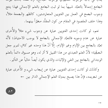
الجامع إجمالاً بالتعبّد شبيهاً بما لو ثبت الجامع بالعلم الإجمالي فهذا ينتج
وجوب الجمع في العمل بين الفتويين المتعارضتين، كالظهر والجمعة مثلاً،
وهذا خلف المقصود في المقام من كون المقلَّد مخيّراً بينهما.
نعم، لو كانت إحدى الفتويين عبارة عن وجوب شيء مثلاً والأُخرى
عبارة عن عدم وجوبه فالتعبّد الإجمالي بالجامع لا يوجب الاحتياط؛ لأنّه
تعبّد بالجامع بين الإلزام وغير الإلزام. إلّا أنّ هذا وحده غير كافٍ لتبرير جعل
الحجّية؛ لأنّ العلم التعبدي من هذا القبيل لا أثر له، وهو مسبوق دائماً بالعلم
الوجداني بالجامع بين النفي والإثبات والذي يكون أيضاً خالياً عن التأثير.
وكذلك لو كانت إحدى الفتويين عبارة عن إيجاب شيء و الأُخرى عبارة
عن تحريمه، فإنّ هذا يصبح بمنزلة العلم الإجمالي الدائر بين ←
۸۲
→