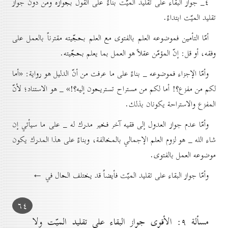
٤_ جواز البقاء على تقليد الميّت بناءً على القول بجوازه ومن دون جواز
تقليد الميّت ابتداءً.
أمّا التأمين فموضوعه العلم بالفتوى مع العلم بحجّيته مقترناً بالعمل على
وفقه، أو قل: إنّ المؤمّن عقلاً هو العمل بما يعلم بحجّيته.
وأمّا الإجزاء فموضوعه _ بناءً على ما عرفت من أنّ الدليل هو رواية: «أما
لكم من مفزع؟! أما لكم من مستراح تستريحون إليه؟!» _ هو الاستناد؛ لأنّ
المفزع والاستراحة يكونان بذلك.
وأمّا عدم جواز العدول إلى فقيه آخر فخير مدرك له _ على ما سيأتي إن
شاء الله _ هو لزوم العلم الإجمالي بالمخالفة، وبناءً على هذا المدرك يكون
موضوعه العمل بالفتوى.
وأمّا جواز البقاء على تقليد الميّت فأيضاً قد يختلف الحال في ←
٦٤
مسألة ۹: الأقوى جواز البقاء على تقليد الميّت ولا