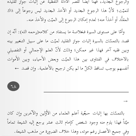
والرجوع الجديد، فهنا أيضاً تقصر الأدلّة اللفظية عن إثبات جواز تقليده
للميّت؛ لأنّ هذا الرجوع الجديد أو الأخذ الجديد ليس رجوعاً إلى ذاك
المقلَّد أو أخذاً منه؛ لعدم إمكان الرجوع إلى الميّت والأخذ منه.
وأمّا على مستوى السيرة فخلاصة ما يستفاد من كلامه(رحمه الله): أنّه إن
قصد بالتمسّك بالسيرة إثبات جواز التقليد لميّت ما على سبيل التخيير بينه
وبين فقيه آخر فهذا غير ممكن؛ وذلك لأنّ العلم الإجمالي أو التفصيلي
بالاختلاف في الفتاوی بين هذا الميّت وبعض الأحياء، وبين الأموات
أنفسهم يوجب تساقط الكلّ ما لم يكن ترجيح بالأعلمية. وإن قصد ←
٦۸
→
بالتمسّك بها إثبات حجّية أعلم العلماء من الأوّلين والآخرين وإن كان
ميّتاً فهذا يلزم منه وجود شخص كإمام ثالث عشر يرجع إليه الشيعة تماماً
وفي جميع الأعصار رغم موته، وهذا خلاف الضرورة من مذهب الشيعة.