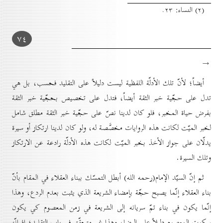
(۲) النساء: ۲۳.
۷٤
→
أيضاً؛ لأنّ تلك الأدلّة اللفظية ليست دليلاً على التقليد فحسب، بل هي
تدل على حجّية خبر الثقة أيضاً، فتدل على تخصيص بحجّية خبر الثقة
بفرض حياة المخبر، فلو كان لدينا نصّ على حجّية خبر الثقة مطلق شامل
لخبر الميّت لكانت هذه الروايات مخصَّصة له، ولو كان لدينا ارتكاز أو سيرة
يدلّان على جواز الأخذ بخبر الميّت لكانت هذه الأدلّة رادعة عن الارتكاز
وتلك السيرة.
ثم إنّ السيّد الإمام(رحمه الله) أبطل التمسّك ببناء العقلاء في المقام بأنّ
بناء العقلاء إنّما يصبح حجّة بإمضاء الشريعة الذي يثبت بعدم الردع، وهذا
إنّما يكون في بناء تمّ سريانه إلى الشريعة في زمن المعصوم كي يكون
سكوت المعصوم دليلاً على الرضا، وهذا غير متحقّق في باب التقليد؛ إذ إنّه