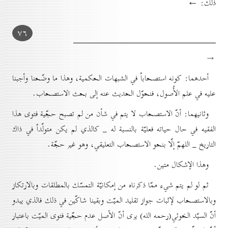
ذلك: ←
۷٦
→
أحدهما: كونه استصحاباً في الشبهات الحكمية، وهذا ما وضّحنا وأجبنا
عليه في علم الأُصول، فنحوّل الحديث عنه إلى بحث الاستصحاب.
وثانيهما: أنّ الاستصحاب لا يتم في شأن من لم تصبح حجّية فتوى هذا
الفقيه في حال حياته فعليّة بالنسبة له _ كالذي لم يكن متولّداً في ذاك
التاريخ _ اللهمّ إلّا بنحو الاستصحاب التعليقي، وهو غير حجّة.
وهذا الإشكال متين.
ثم لو لم يتم شيء ممّا ذكرناه من إمكانيّة التمسّك بالمطلقات وبالارتكاز
وبالاستصحاب لإثبات جواز تقليد الميّت وبقينا شاكّين في ذلك فالذي يبدو
أنّ السيّد الخوئي(رحمه الله) يرى أنّ الأصل عدم حجّية فتوى الميّت باعتبار