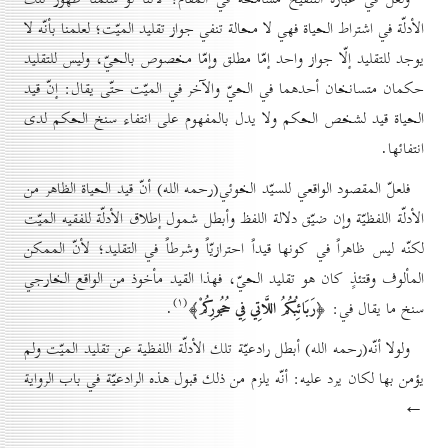
الأدلّة في اشتراط الحياة فهي لا محالة تنفي جواز تقليد الميّت؛ لعلمنا بأنّه لا
يوجد للتقليد إلّا جواز واحد إمّا مطلق وإمّا مخصوص بالحيّ، وليس للتقليد
حكمان متسانخان أحدهما في الحيّ والآخر في الميّت حتّى يقال: إنّ قيد
الحياة قيد لشخص الحكم ولا يدل بالمفهوم على انتفاء سنخ الحكم لدى
انتفائها.
فلعلّ المقصود الواقعي للسيّد الخوئي(رحمه الله) أنّ قيد الحياة الظاهر من
الأدلّة اللفظيّة وإن ضيّق دلالة اللفظ وأبطل شمول إطلاق الأدلّة للفقيه الميّت
لكنّه ليس ظاهراً في كونها قيداً احترازيّاً وشرطاً في التقليد؛ لأنّ الممكن
المألوف وقتئذٍ كان هو تقليد الحيّ، فهذا القيد مأخوذ من الواقع الخارجي
(۱)
﴿رَبَائِبُكُمُ اللَّاتِي فِي حُجُورِكُمْ﴾
سنخ ما يقال في:
.
ولولا أنّه(رحمه الله) أبطل رادعيّة تلك الأدلّة اللفظية عن تقليد الميّت ولم
يؤمن بها لكان يرد عليه: أنّه يلزم من ذلك قبول هذه الرادعيّة في باب الرواية
←