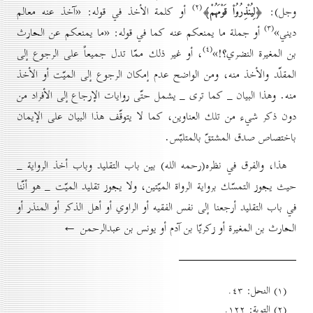
(۲)
﴿لِيُنْذِرُوُاْ قَوْمَهُمْ﴾
وجل):
أو كلمة الأخذ في قوله: «آخذ عنه معالم
(۳)
ديني»
أو جملة ما يمنعكم عنه كما في قوله: «ما يمنعكم عن الحارث
(٤)
بن المغيرة النضري؟!»
، أو غير ذلك ممّا تدل جميعاً على الرجوع إلى
المقلّد والأخذ منه، ومن الواضح عدم إمكان الرجوع إلى الميّت أو الأخذ
منه. وهذا البيان _ كما ترى _ يشمل حتّى روايات الإرجاع إلى الأفراد من
دون ذكر شيء من تلك العناوين، كما لا يتوقّف هذا البيان على الإيمان
باختصاص صدق المشتقّ بالمتلبّس.
هذا، والفرق في نظره(رحمه الله) بين باب التقليد وباب أخذ الرواية _
حيث يجوز التمسّك برواية الرواة الميّتين، ولا يجوز تقليد الميّت _ هو أنّنا
في باب التقليد أرجعنا إلى نفس الفقيه أو الراوي أو أهل الذكر أو المنذر أو
الحارث بن المغيرة أو زكريّا بن آدم أو يونس بن عبدالرحمن ←
(۱) النحل: ٤۳.
(۲) التوبة: ۱۲۲.