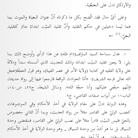
والارتكاز تدل على الحجّية.
وعلى أيّ حال فقد اتّضح بكل ما ذكرناه أنّ عنوان الحياة والموت بما
هما ليسا دخيلين في حكم التقليد وأنّ تقليد الميّت ابتداءً جائز كتقليد
(۱)
الحيّ.
←
۱. عدل سماحة السيد المؤلف(دام ظله) عن هذا الرأي وأوضح ذلك بما
يلي: لا يجوز تقليد الميّت ابتداءً؛ وذلك للحديث الذي أتممناه سنداً ودلالةً
على ولاية الفقيه في كتابنا (ولاية الأمر في عصر الغيبة)، وهو قول الحجّة(عجل
الله تعالى فرجه الشريف): «أمّا الحوادث الواقعة فارجعوا فيها إلى رواة حديثنا،
فإنّهم حجّتي عليكم، وأنا حجّة الله». وسائل الشيعة، ج۲۷، ص۱٤٠،
الباب۱۱ من أبواب صفات القاضي، ح۹.
وهذه الرواية تدلّ على مقام الولاية في أخذ الأحكام وفي الموضوعات
كنصب الوليّ على القاصر مثلاً من رواة الحديث، وبما أنّ الثاني مخصوص
بالحيّ فليس الميّت قادراً مثلاً على نصب الوليّ على القاصر، فمقتضی وحدة
السياق بل ما هو أشدّ من وحدة السياق _ وهو وحدة الولاية في أخذ الأحكام
والموضوعات _ هو أنّ أخذ ←