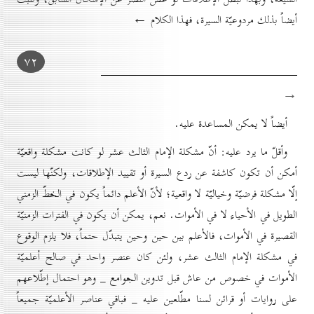
أيضاً بذلك مردوعيّة السيرة، فهذا الكلام ←
۷۲
→
أيضاً لا يمكن المساعدة عليه.
وأقلّ ما يرد عليه: أنّ مشكلة الإمام الثالث عشر لو كانت مشكلة واقعيّة
أمكن أن تكون كاشفة عن ردع السيرة أو تقييد الإطلاقات، ولكنّها ليست
إلّا مشكلة فرضيّة وخياليّة لا واقعية؛ لأنّ الأعلم دائماً يكون في الخطّ الزمني
الطويل في الأحياء لا في الأموات. نعم، يمكن أن يكون في الفترات الزمنيّة
القصيرة في الأموات، فالأعلم بين حين وحين يتبدّل حتماً، فلا يلزم الوقوع
في مشكلة الإمام الثالث عشر، ولئن كان عنصر واحد في صالح أعلميّة
الأموات في خصوص من عاش قبل تدوين الجوامع _ وهو احتمال إطّلاعهم
على روايات أو قرائن لسنا مطّلعين عليه _ فباقي عناصر الأعلميّة جميعاً