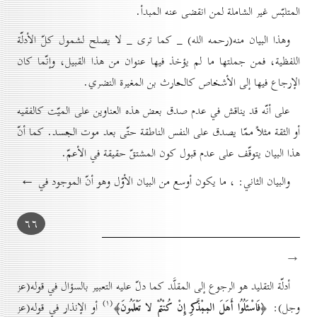
المتلبّس غير الشاملة لمن انقضى عنه المبدأ.
وهذا البيان منه(رحمه الله) _ كما ترى _ لا يصلح لشمول كلّ الأدلّة
اللفظية، فمن جملتها ما لم يؤخذ فيها عنوان من هذا القبيل، وإنّما كان
الإرجاع فيها إلى الأشخاص كالحارث بن المغيرة النضري.
على أنّه قد يناقش في عدم صدق بعض هذه العناوين على الميّت كالفقيه
أو الثقة مثلاً ممّا يصدق على النفس الناطقة حتّى بعد موت الجسد. كما أنّ
هذا البيان يتوقّف على عدم قبول كون المشتقّ حقيقة في الأعمّ.
والبيان الثاني: ، ما يکون أوسع من البیان الأوّل وهو أنّ الموجود في ←
٦٦
→
أدلّة التقليد هو الرجوع إلى المقلَّد كما دلّ عليه التعبير بالسؤال في قوله(عز
(۱)
﴿فَاسْئَلُوُا أَهَلَ الݦݦْذَّكرِ إِنْ کُنْتُمْ لا تَعْلَمُونَ﴾
وجل):
أو الإنذار في قوله(عز