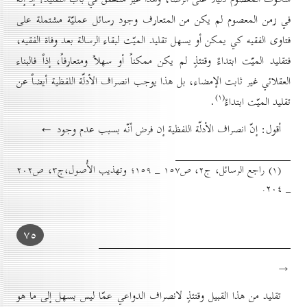
في زمن المعصوم لم يكن من المتعارف وجود رسائل عمليّة مشتملة على
فتاوى الفقيه كي يمكن أو يسهل تقليد الميّت لبقاء الرسالة بعد وفاة الفقيه،
فتقليد الميّت ابتداءً وقتئذٍ لم يكن ممكناً أو سهلاً ومتعارفاً، إذاً فالبناء
العقلائي غير ثابت الإمضاء، بل هذا يوجب انصراف الأدلّة اللفظية أيضاً عن
(۱)
تقليد الميّت ابتداءً
.
أقول: إنّ انصراف الأدلّة اللفظية إن فرض أنّه بسبب عدم وجود ←
(۱) راجع الرسائل، ج۲، ص۱٥۷ _ ۱٥۹؛ وتهذيب الأُصول،ج۳، ص۲٠۲
_ ۲٠٤.
۷٥
→
تقليد من هذا القبيل وقتئذٍ لانصراف الدواعي عمّا ليس بسهل إلى ما هو