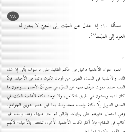
۷۸
مسألة ۱٠: إذا عدل عن الميّت إلى الحيّ لا يجوز له
(۱)
العود إلى الميّت
.
→
نعم، عنوان الأعلمية دخيل في حكم التقليد على ما سوف يأتي إن شاء
الله، والأعلمية في المدى الطويل من الزمان تكون دائماً في الأحياء، فإنّ
الفقيه حينما يموت يتوقّف فقهه عن النموّ، في حين أنّ الأحياء يستوعبون ما
كان لديه ويمشون في طريق التكامل، ولا توجد نكتة لأعلمية الميّت في
المدى الطويل إلّا نكتة واحدة مخصوصة بما قبل عصر تدوين الجوامع،
وهي احتمال عثورهم على روايات وقرائن لم نعثر عليها. وهذا وحده غير
كافٍ في المقام؛ فإنّ أكثر نكات الأعلمية الأُخرى تختص بالأحياء؛ لأنّهم
هم الذين يواكبون نموّ العلم.