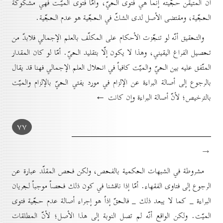
أنّ المتيقّن حجّيته إنّما هي فتوى الحيّ، وأمّا فتوى الميّـت فهي مشكوكة
الحجّية، ومقتضى الأصل لدى الشكّ في الحجّية هو عدم الحجّية.
والتحقيق أنّه لو تنجّزت الأحكام على المكلّف بالعلم الإجمالي فلابدّ من
تحصيل الفراغ اليقيني، وهذا لا يكون إلّا بتقليد الحيّ. أمّا لو كان المقدار
المتّفق عليه بين الحيّ والميّت كافياً في انحلال العلم الإجمالي فهنا قد يقال
بالرجوع إلى أصالة البراءة عن الإلزام في مورد يفتي الحيّ بالإلزام والميّت
بالترخيص؛ لأنّ أصالة البراءة وإن كانت ←
۷۷
→
مشروطة في الشبهات الحكمية بالفحص، ولكن فحص المقلّد عبارة عن
الرجوع إلى فتاوى الفقهاء. أمّا إذا ناقشنا في كون ذلك فحصاً موجباً لجريان
البراءة _ كما لا يبعد ذلك _ فالحقّ إذاً هو إجراء أصالة عدم حجّية فتوى
الميّت. ولكن الواقع أنّه لم تصل النوبة إلى هذا الأصل؛ لأنّ المطلقات