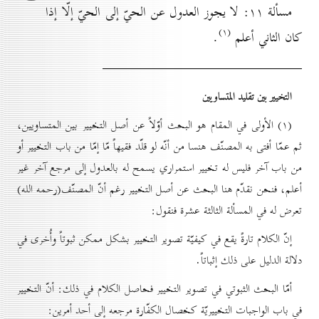
مسألة ۱۱: لا يجوز العدول عن الحيّ إلی الحيّ إلّا إذا
(۱)
كان الثاني أعلم
.
التخيير بين تقليد المتساويين
(۱) الأولى في المقام هو البحث أوّلاً عن أصل التخيير بين المتساويين،
ثم عمّا أفتى به المصنّف هنسا من أنّه لو قلّد فقيهاً مّا إمّا من باب التخيير أو
من باب آخر فليس له تخيير استمراري يسمح له بالعدول إلى مرجع آخر غير
أعلم، فنحن نقدّم هنا البحث عن أصل التخيير رغم أنّ المصنّف(رحمه الله)
تعرض له في المسألة الثالثة عشرة فنقول:
إنّ الكلام تارةً يقع في كيفيّة تصوير التخيير بشكل ممكن ثبوتاً وأُخرى في
دلالة الدليل على ذلك إثباتاً.
أمّا البحث الثبوتي في تصوير التخيير فحاصل الكلام في ذلك: أنّ التخيير
في باب الواجبات التخييريّة كخصال الكفّارة مرجعه إلى أحد أمرين: