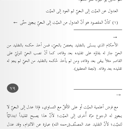
العدول عن الميّت إلی الحيّ ثم العود إلی الميّت
(۱) كأنّ المقصود هو أنّ العدول من الميّت إلى الحيّ يجوز حتّى ←
→
الأحكام الذي يسمّى بالتقليد يختصّ بالحيّ، فمن أخذ حكمه بالتقليد من
الحيّ جاز له بقاؤه على تقليده بعد وفاته، كما أنّ نصب الحيّ للوليّ على
القاصر مثلاً يبقى بعد وفاته، ومن لم يأخذ حُكمه بالتقليد من الحيّ لم يجز له
تقليده بعد وفاته. (لجنة التحقيق).
۷۹
→
مع فرض أعلمية الميّت أو على الأقلّ مع التساوي، فإذا عدل إلى الحيّ لا
يجوز له الرجوع مرّة أُخرى إلى الميّت؛ لأنّ هذا يصبح تقليداً ابتدائيّاً
للميّت؛ لأنّ التقليد عند المصنّف(رحمه الله) عبارة عن الالتزام، وقد عدل